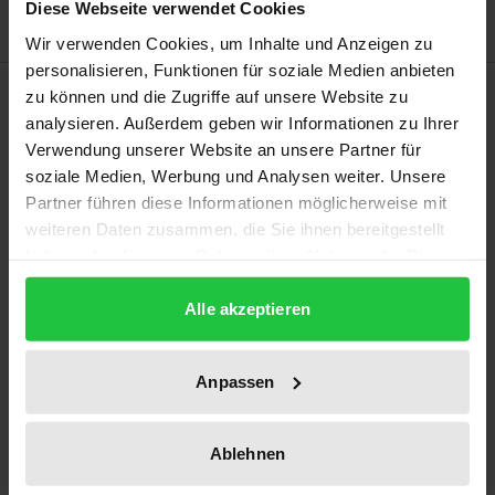
Diese Webseite verwendet Cookies
Wir verwenden Cookies, um Inhalte und Anzeigen zu
personalisieren, Funktionen für soziale Medien anbieten
Description
zu können und die Zugriffe auf unsere Website zu
analysieren. Außerdem geben wir Informationen zu Ihrer
Verwendung unserer Website an unsere Partner für
Die vorliegende Dissertation befasst sich mit der
soziale Medien, Werbung und Analysen weiter. Unsere
zivilgerichtlichen Zuständigkeit in Fällen der
Partner führen diese Informationen möglicherweise mit
mehrfachen Klagebegründung qua materiell-
weiteren Daten zusammen, die Sie ihnen bereitgestellt
rechtlicher Anspruchskonkurrenz. Mit diesem
haben oder die sie im Rahmen Ihrer Nutzung der Dienste
zivilprozessualen Grundsatzproblem hat sich die
gesammelt haben.
Alle akzeptieren
schweizerische Doktrin bis anhin nur sporadisch
auseinandergesetzt. Das Werk bietet hierzu
erstmalig eine umfassende Übersicht, indem es
Anpassen
nicht nur die internationale und örtliche, sondern
auch die sachliche und funktionelle Zuständigkeit
Ablehnen
berücksichtigt. Dabei schlägt der Autor als in