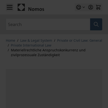
Skip to Content
Search
Home
/
Law & Legal System
/
Private or Civil Law: General
/
Private International Law
/
Materiellrechtliche Anspruchskonkurrenz und
zivilprozessuale Zuständigkeit