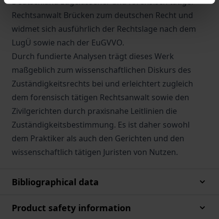
Deutschland zugelassener und forensisch tätiger
Rechtsanwalt Brücken zum deutschen Recht und
widmet sich ausführlich der Rechtslage nach dem
LugÜ sowie nach der EuGVVO.
Durch fundierte Analysen trägt dieses Werk
maßgeblich zum wissenschaftlichen Diskurs des
Zuständigkeitsrechts bei und erleichtert zugleich
dem forensisch tätigen Rechtsanwalt sowie den
Zivilgerichten durch praxisnahe Leitlinien die
Zuständigkeitsbestimmung. Es ist daher sowohl
dem Praktiker als auch den Gerichten und den
wissenschaftlich tätigen Juristen von Nutzen.
Bibliographical data
Product safety information