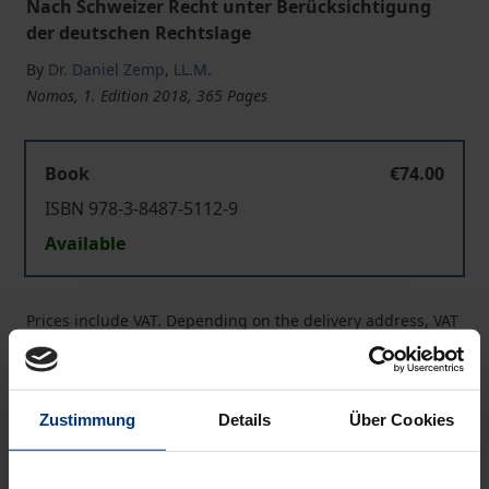
Nach Schweizer Recht unter Berücksichtigung
der deutschen Rechtslage
By
Dr. Daniel Zemp
,
LL.M.
Nomos, 1. Edition 2018, 365 Pages
Book
€74.00
ISBN 978-3-8487-5112-9
Available
Prices include VAT. Depending on the delivery address, VAT
may vary at checkout.
Add to Cart
Zustimmung
Details
Über Cookies
Add to Wish List
Delivery cost notice