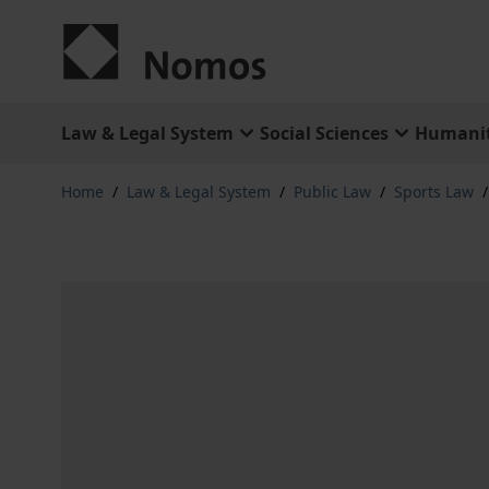
Skip to Content
Law & Legal System
Social Sciences
Humanit
Home
/
Law & Legal System
/
Public Law
/
Sports Law
/