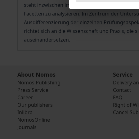
steht inzwischen im Mittelpunkt vieler sportkarte
Facetten zu analysieren. Im Zentrum der Unters
Ausdifferenzierung der einzelnen Prüfungsaspek
richtet sich an die Wissenschaft und Praxis, die
auseinandersetzen.
About Nomos
Service
Nomos Publishing
Delivery a
Press Service
Contact
Career
FAQ
Our publishers
Right of W
Inlibra
Cancel Sub
NomosOnline
Journals