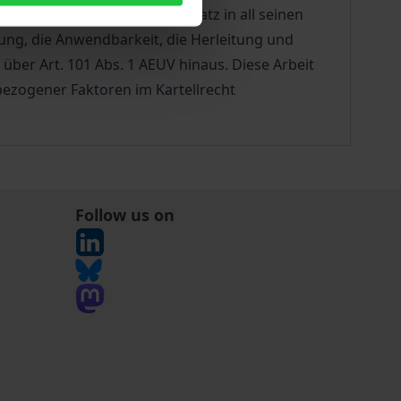
r Aufgabe gemacht, diesen Ansatz in all seinen
ng, die Anwendbarkeit, die Herleitung und
ber Art. 101 Abs. 1 AEUV hinaus. Diese Arbeit
tbezogener Faktoren im Kartellrecht
Follow us on