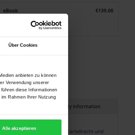
Meca-Medina-Test des EuGH
eBook
€139.00
ISBN 978-3-7489-3755-5
Available
Über Cookies
 vary at checkout.
 Medien anbieten zu können
hrer Verwendung unserer
 führen diese Informationen
ie im Rahmen Ihrer Nutzung
al
Product safety information
Alle akzeptieren
n Einzug in das europäische Kartellrecht und