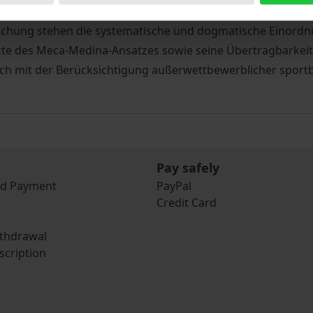
llrechtlicher Verfahren. Die vorliegende Arbeit hat sich zu
uchung stehen die systematische und dogmatische Einordnu
te des Meca-Medina-Ansatzes sowie seine Übertragbarkeit ü
 sich mit der Berücksichtigung außerwettbewerblicher spor
Pay safely
nd Payment
PayPal
Credit Card
ithdrawal
scription