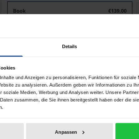
Meca-Medina-Test des EuGH
Book
€139.00
ISBN 978-3-7560-0232-0
Available in 3-5 business days
Details
Prices include VAT. Depending on the delivery address, VAT may
Add to Cart
Add to Wish List
Cookies
nhalte und Anzeigen zu personalisieren, Funktionen für soziale
Delivery cost notice
Website zu analysieren. Außerdem geben wir Informationen zu I
r soziale Medien, Werbung und Analysen weiter. Unsere Partner
 Daten zusammen, die Sie ihnen bereitgestellt haben oder die s
n.
ata
Reviews
Additional materi
Anpassen
e rechtfertigende Berücksichtigung sportbezogener Faktore