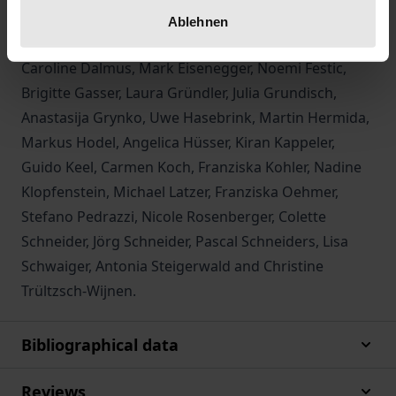
With contributions by
Ablehnen
Othmar Baeriswyl, Davide Cino, Urs Dahinden,
Caroline Dalmus, Mark Eisenegger, Noemi Festic,
Brigitte Gasser, Laura Gründler, Julia Grundisch,
Anastasija Grynko, Uwe Hasebrink, Martin Hermida,
Markus Hodel, Angelica Hüsser, Kiran Kappeler,
Guido Keel, Carmen Koch, Franziska Kohler, Nadine
Klopfenstein, Michael Latzer, Franziska Oehmer,
Stefano Pedrazzi, Nicole Rosenberger, Colette
Schneider, Jörg Schneider, Pascal Schneiders, Lisa
Schwaiger, Antonia Steigerwald and Christine
Trültzsch-Wijnen.
Bibliographical data
Reviews