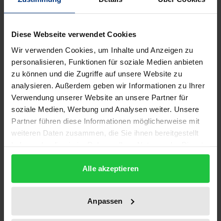
The discussion about media literacy today goes far
Diese Webseite verwendet Cookies
beyond the traditional understanding of media
Wir verwenden Cookies, um Inhalte und Anzeigen zu
competence. At the same time, very different
personalisieren, Funktionen für soziale Medien anbieten
meanings are attributed to the term. This book
zu können und die Zugriffe auf unsere Website zu
brings together 14 contributions on different
analysieren. Außerdem geben wir Informationen zu Ihrer
dimensions of media literacy: in addition to
Verwendung unserer Website an unsere Partner für
definitions of terms, it addresses media and
soziale Medien, Werbung und Analysen weiter. Unsere
information literacy in dealing with journalistic
Partner führen diese Informationen möglicherweise mit
weiteren Daten zusammen, die Sie ihnen bereitgestellt
content; it discusses media literacy in the contexts of
haben oder die sie im Rahmen Ihrer Nutzung der Dienste
social media, organisations and in specific roles; and
gesammelt haben.
sheds light on technological, social and aesthetic
Alle akzeptieren
aspects of media literacy. These contributions build
a bridge between the findings of media and
Anpassen
communication research, educational science and
the concept of media literacy.