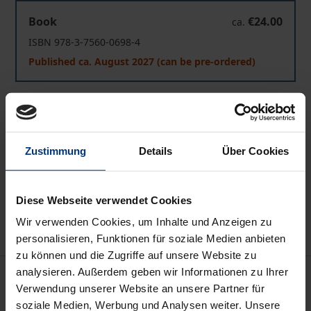
Medien und Öffentlichkeit
Book
€24.00
ca.
ISBN 978-3-7560-0698-4
Published ca. August 2027 (can be pre-ordered)
Prices include VAT. Depending on the delivery address, VAT
may vary at checkout.
Zustimmung
Details
Über Cookies
Add to Cart
Add to Wish List
Diese Webseite verwendet Cookies
Delivery cost notice
Wir verwenden Cookies, um Inhalte und Anzeigen zu
personalisieren, Funktionen für soziale Medien anbieten
zu können und die Zugriffe auf unsere Website zu
analysieren. Außerdem geben wir Informationen zu Ihrer
Description
Verwendung unserer Website an unsere Partner für
soziale Medien, Werbung und Analysen weiter. Unsere