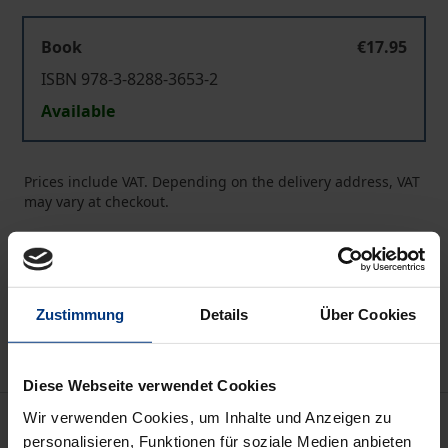
Book
€17.95
ISBN 978-3-8288-3653-2
Available
Prices include VAT. Depending on the delivery address, VAT
may vary at checkout.
Add to Cart
Add to Wish List
Zustimmung
Details
Über Cookies
Delivery cost notice
Diese Webseite verwendet Cookies
Description
Wir verwenden Cookies, um Inhalte und Anzeigen zu
personalisieren, Funktionen für soziale Medien anbieten