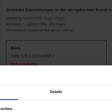
Groteske Darstellungen in der europäischen Kunst un
Edited by
Katrin Kröll
,
Hugo Steger
Rombach, 1. Edition 1994, 450 Pages
The product is part of the series
Litterae
Book
ISBN 978-3-7930-9097-7
Not available
Add to Cart
Add to Wish List
Details
Delivery cost notice
Cookies