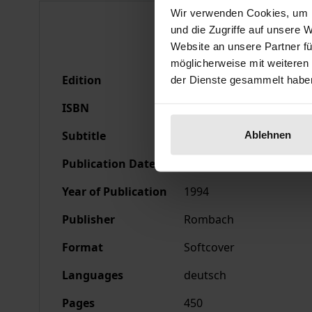
Wir verwenden Cookies, um I
Bibliographical data
und die Zugriffe auf unsere 
Website an unsere Partner fü
möglicherweise mit weiteren
Edition
1
der Dienste gesammelt habe
ISBN
978-3-7930-9097-7
Subtitle
Groteske Darstellungen 
Ablehnen
Publication Date
Jan 1, 1994
Year of Publication
1994
Publisher
Rombach
Format
Softcover
Languages
deutsch
Pages
450