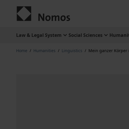
Skip to Content
Law & Legal System
Social Sciences
Humanit
Home
/
Humanities
/
Linguistics
/
Mein ganzer Körper i