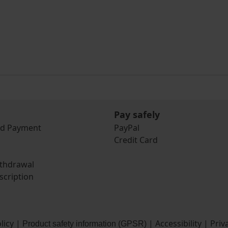
Pay safely
nd Payment
PayPal
Credit Card
ithdrawal
scription
licy
|
|
Accessibility
|
Priv
Product safety information (GPSR)