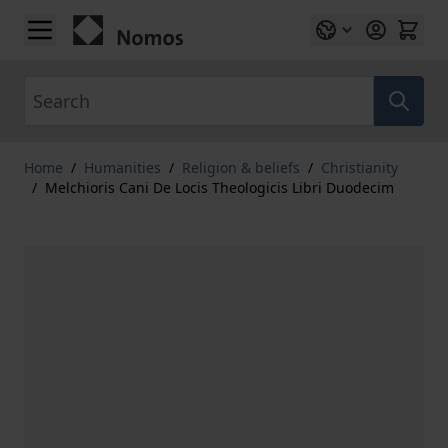
Skip to Content
Search
Home
/
Humanities
/
Religion & beliefs
/
Christianity
/
Melchioris Cani De Locis Theologicis Libri Duodecim