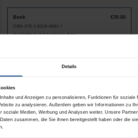
Menschenrechte in die Zukunft denken
Book
€39.00
ISBN 978-3-8329-4682-1
Available in 3-5 business days
Prices include VAT. Depending on the delivery address, VAT may
Details
Add to Cart
Add to Wish List
Delivery cost notice
Cookies
nhalte und Anzeigen zu personalisieren, Funktionen für soziale
Website zu analysieren. Außerdem geben wir Informationen zu I
r soziale Medien, Werbung und Analysen weiter. Unsere Partner
Bibliographical data
 Daten zusammen, die Sie ihnen bereitgestellt haben oder die s
n.