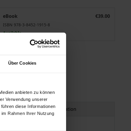
Menschenrechte in die Zukunft denken
eBook
€39.00
ISBN 978-3-8452-1915-8
Available
 vary at checkout.
Über Cookies
 Medien anbieten zu können
hrer Verwendung unserer
 führen diese Informationen
Product safety information
ie im Rahmen Ihrer Nutzung