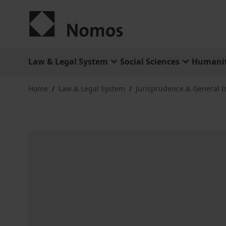
Skip to Content
Law & Legal System
Social Sciences
Humanit
Home
/
Law & Legal System
/
Jurisprudence & General I