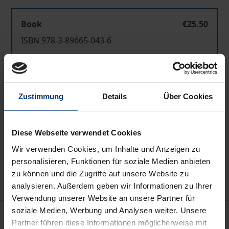
Book
€25.50
ISBN 978-3-89665-043-6
Available
Prices include VAT. Depending on the delivery address, VAT
Zustimmung
Details
Über Cookies
may vary at checkout.
Add to Cart
Diese Webseite verwendet Cookies
Add to Wish List
Wir verwenden Cookies, um Inhalte und Anzeigen zu
personalisieren, Funktionen für soziale Medien anbieten
Delivery cost notice
zu können und die Zugriffe auf unsere Website zu
analysieren. Außerdem geben wir Informationen zu Ihrer
Verwendung unserer Website an unsere Partner für
soziale Medien, Werbung und Analysen weiter. Unsere
Description
Partner führen diese Informationen möglicherweise mit