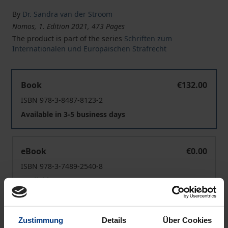
By
Dr. Sandra van der Stroom
Nomos, 1. Edition 2021, 473 Pages
The product is part of the series
Schriften zum
Internationalen und Europäischen Strafrecht
Menschenrechtliche Anforderungen an den Strafvollzu
Book
€132.00
ISBN 978-3-8487-8123-2
Available in 3-5 business days
Menschenrechtliche Anforderungen an den Strafvollzu
eBook
€0.00
ISBN 978-3-7489-2540-8
Available
Prices include VAT. Depending on the delivery address, VAT
Zustimmung
Details
Über Cookies
may vary at checkout.