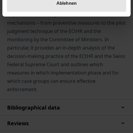
Ablehnen
penitentiary system as well as of a differentiated
implementation study on the enforcement
mechanisms – from preventive measures to the pilot
judgment technique of the ECtHR and the
monitoring by the Committee of Ministers. In
particular, it provides an in-depth analysis of the
decision-making practice of the ECtHR and the Swiss
Federal Supreme Court and outlines which
measures in which implementation phase and for
which case groups can ensure effective
enforcement.
Bibliographical data
Reviews