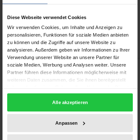
Add to Cart
Diese Webseite verwendet Cookies
Add to Wish List
Wir verwenden Cookies, um Inhalte und Anzeigen zu
Delivery cost notice
personalisieren, Funktionen für soziale Medien anbieten
zu können und die Zugriffe auf unsere Website zu
analysieren. Außerdem geben wir Informationen zu Ihrer
Verwendung unserer Website an unsere Partner für
soziale Medien, Werbung und Analysen weiter. Unsere
Description
Partner führen diese Informationen möglicherweise mit
weiteren Daten zusammen, die Sie ihnen bereitgestellt
The effective protection of the fundamental
haben oder die sie im Rahmen Ihrer Nutzung der Dienste
guarantee of Art. 3 ECHR requires clear minimum
gesammelt haben.
standards in the penitentiary system as well as their
Alle akzeptieren
consistent enforcement. The core piece of the thesis
consists of a comprehensive analysis of the
Anpassen
minimum standards in the light of Art. 3 ECHR with a
focus on overcrowding and health care in the