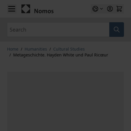
Skip to Content
Search
Home
/
Humanities
/
Cultural Studies
/
Metageschichte. Hayden White und Paul Ricœur