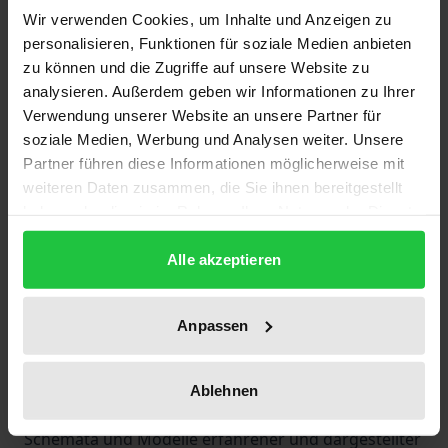
Schaffen eine internationale Diskussion über
Wir verwenden Cookies, um Inhalte und Anzeigen zu
personalisieren, Funktionen für soziale Medien anbieten
Geschichte und Theorie der Geschichtsschreibung
zu können und die Zugriffe auf unsere Website zu
ausgelöst. Ihre großen Metageschichten
analysieren. Außerdem geben wir Informationen zu Ihrer
(»Metahistory. Die historische Einbildungskraft im
Verwendung unserer Website an unsere Partner für
19. Jahrhundert« und »Zeit und Erzählung«) stehen
soziale Medien, Werbung und Analysen weiter. Unsere
auch im Zentrum dieses Bandes u.a. mit Beiträgen
Partner führen diese Informationen möglicherweise mit
von Peter Burke (Cambridge), David Carr (Atlanta),
weiteren Daten zusammen, die Sie ihnen bereitgestellt
haben oder die sie im Rahmen Ihrer Nutzung der Dienste
James I. Young (Amherst). Aus einem
gesammelt haben.
kulturwissenschaftlichen Kontext heraus fragen sie
Alle akzeptieren
nach den Konsequenzen für Theorie und Praxis der
Darstellung historischer Wirklichkeit im allgemeinen
und des »Grenzfalles« Holocaust im besonderen:
Anpassen
Wie ist die Wahrnehmung und Darstellung von
Realität im historischen Denken, der Lebenswelt, der
Ablehnen
Literatur und Kunst konstituiert? Wie wandeln sich
Schemata und Modelle erfahrener und dargestellter