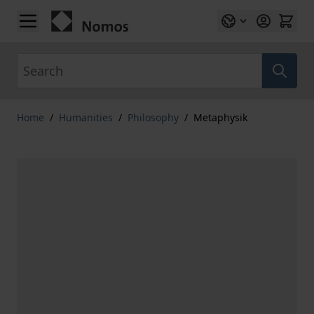
Skip to Content
Search
Home
/
Humanities
/
Philosophy
/
Metaphysik