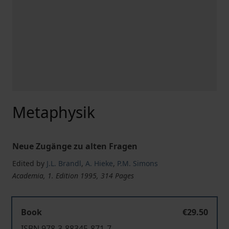
Metaphysik
Neue Zugänge zu alten Fragen
Edited by
J.L. Brandl
,
A. Hieke
,
P.M. Simons
Academia, 1. Edition 1995, 314 Pages
Book
€29.50
ISBN 978-3-88345-871-7