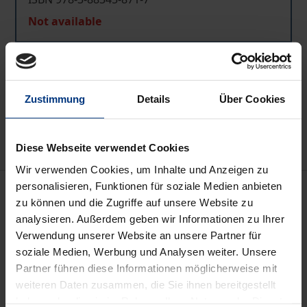
Not available
Add to Cart
Zustimmung
Details
Über Cookies
Add to Wish List
Delivery cost notice
Diese Webseite verwendet Cookies
Wir verwenden Cookies, um Inhalte und Anzeigen zu
personalisieren, Funktionen für soziale Medien anbieten
Description
zu können und die Zugriffe auf unsere Website zu
analysieren. Außerdem geben wir Informationen zu Ihrer
Metaphysische Themen sind in den letzten Jahren
Verwendung unserer Website an unsere Partner für
unter Analytischen Philosophen wieder in Mode
soziale Medien, Werbung und Analysen weiter. Unsere
gekommen. Der vorliegende Band dokumentiert
Partner führen diese Informationen möglicherweise mit
weiteren Daten zusammen, die Sie ihnen bereitgestellt
diese Rückkehr zu den alten Fragen der Metaphysik
haben oder die sie im Rahmen Ihrer Nutzung der Dienste
durch insgesamt 22 Beiträge namhafter Vertreter