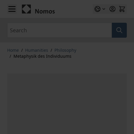
Skip to Content
Search
Home
/
Humanities
/
Philosophy
/
Metaphysik des Individuums