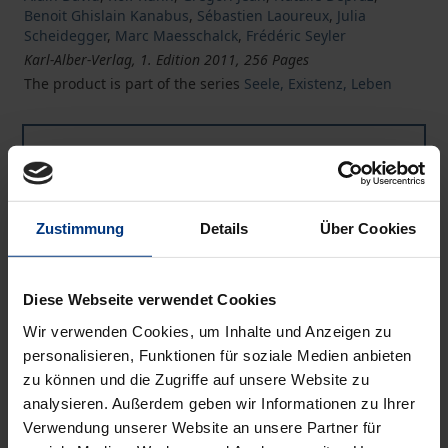
Benoit Ghislain Kanabus
,
Sébastien Laoureux
,
Julia
Scheidegger
,
Marc Maesschalck
,
Frédéric Seyler
Karl-Alber-Verlag, 1. Edition 2011, 256 Pages
The product is part of the series
Seele, Existenz, Leben
Book
€38.00
ISBN 978-3-495-48506-4
Available
Zustimmung
Details
Über Cookies
Prices include VAT. Depending on the delivery address, VAT
Diese Webseite verwendet Cookies
may vary at checkout.
Wir verwenden Cookies, um Inhalte und Anzeigen zu
personalisieren, Funktionen für soziale Medien anbieten
Add to Cart
zu können und die Zugriffe auf unsere Website zu
Add to Wish List
analysieren. Außerdem geben wir Informationen zu Ihrer
Delivery cost notice
Verwendung unserer Website an unsere Partner für