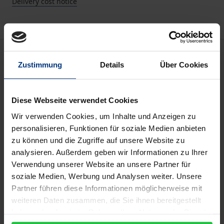
Delivery cost notice
Description
Zustimmung
Details
Über Cookies
Kant verfolgt in seinen ethischen
Grundlegungsschriften das wiederholt erklärte Ziel,
Diese Webseite verwendet Cookies
„eine reine Moralphilosophie zu bearbeiten, die von
Wir verwenden Cookies, um Inhalte und Anzeigen zu
allem, was nur empirisch sein mag und zur
personalisieren, Funktionen für soziale Medien anbieten
Anthropologie gehört, völlig gesäubert wäre“
zu können und die Zugriffe auf unsere Website zu
(Grundlegung, KW IV, 13). Die damit zugleich
analysieren. Außerdem geben wir Informationen zu Ihrer
Verwendung unserer Website an unsere Partner für
beanspruchte strikte Trennung einer
soziale Medien, Werbung und Analysen weiter. Unsere
erfahrungsfreien Metaphysik praktischer Vernunft
Partner führen diese Informationen möglicherweise mit
von empirischer Anthropologie wird im
weiteren Daten zusammen, die Sie ihnen bereitgestellt
vorliegenden Buch kritisch in Hinblick auf ihre
haben oder die sie im Rahmen Ihrer Nutzung der Dienste
systematische Tragfähigkeit für die von Kant
gesammelt haben.