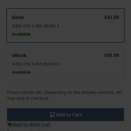
Metaphysik und Erfahrung in Kants praktischer Philoso
Book
€42.00
ISBN 978-3-495-48459-3
Available
Metaphysik und Erfahrung in Kants praktischer Philoso
eBook
€45.99
ISBN 978-3-495-86019-9
Available
Prices include VAT. Depending on the delivery address, VAT
may vary at checkout.
Add to Cart
Add to Wish List