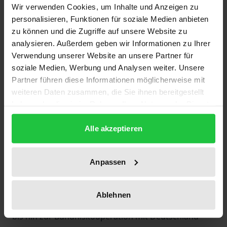
Militär ist ein brisantes Thema der modernen
Wir verwenden Cookies, um Inhalte und Anzeigen zu
Geschichte Deutschlands; Militarismus oder ›Staat
personalisieren, Funktionen für soziale Medien anbieten
im Staate‹ kennzeichnen den Sonderweg. Nach den
zu können und die Zugriffe auf unsere Website zu
analysieren. Außerdem geben wir Informationen zu Ihrer
mißlichen Erfahrungen der Weimarer Republik
Verwendung unserer Website an unsere Partner für
suchte die Bonner Republik, in einem
soziale Medien, Werbung und Analysen weiter. Unsere
demokratischen und pluralistischen Reformkonzept,
Partner führen diese Informationen möglicherweise mit
der freiheitlich-liberalen Tradition ihre Antwort zu
weiteren Daten zusammen, die Sie ihnen bereitgestellt
geben. Der Streit um Normen und Wirklichkeit
haben oder die sie im Rahmen Ihrer Nutzung der Dienste
dieser Reform kennzeichnet die
gesammelt haben.
Alle akzeptieren
Entwicklungsphasen der Bundeswehr, wie die
zeithistorischen Analysen zeigen, mehr als es
bislang bewußt ist.
Anpassen
Der sozial- und politikwissenschaftliche Ansatz
schließt die Brisanz des internationalen
Ablehnen
Kontrollbedürfnisses nach Schutz vor Deutschland
bis hin zur Bündniskooperation mit Deutschland