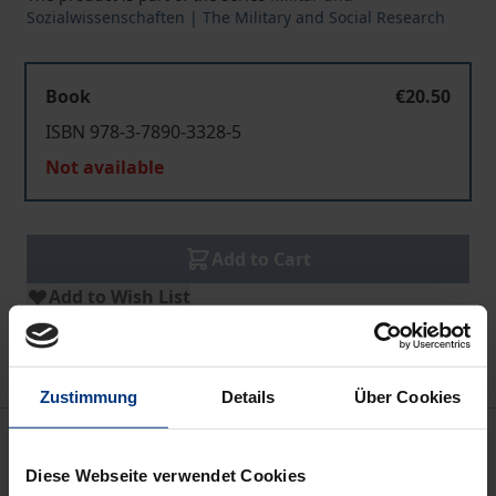
Sozialwissenschaften | The Military and Social Research
Book
€20.50
ISBN 978-3-7890-3328-5
Not available
Add to Cart
Add to Wish List
Delivery cost notice
Zustimmung
Details
Über Cookies
Description
Diese Webseite verwendet Cookies