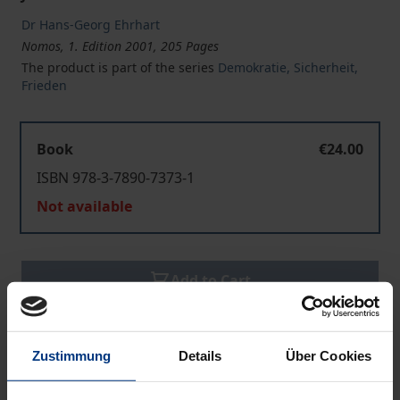
Dr Hans-Georg Ehrhart
Nomos, 1. Edition 2001, 205 Pages
The product is part of the series
Demokratie, Sicherheit,
Frieden
Book
€24.00
ISBN 978-3-7890-7373-1
Not available
Add to Cart
Add to Wish List
Delivery cost notice
Zustimmung
Details
Über Cookies