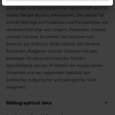
Die Aktualität seiner Konzeption des Verhältnisses
von Militär und demokratischer Gesellschaft wird im
ersten Teil des Buches thematisiert. Der zweite Teil
enthält Beiträge zu Problemen und Perspektiven der
»Inneren Führung« aus Ungarn, Rumänien, Estland
und der Ukraine. Im dritten Teil befassen sich
Autoren aus Rußland, Weißrußland, der Ukraine,
Rumänien, Bulgarien und der Slowakei mit den
jeweiligen Strukturreformen des Militärs.
Abschließend werden Probleme der kooperativen
Sicherheit und der regionalen Stabilität aus
polnischer, bulgarischer und georgischer Sicht
analysiert.
Bibliographical data