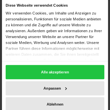
Diese Webseite verwendet Cookies
Description
Wir verwenden Cookies, um Inhalte und Anzeigen zu
personalisieren, Funktionen für soziale Medien anbieten
Die Frage der Einbindung der Länder Mittel- und
zu können und die Zugriffe auf unsere Website zu
Osteuropas in die euro-atlantischen Strukturen
analysieren. Außerdem geben wir Informationen zu Ihrer
gestaltet sich schwieriger als in den neuen
Verwendung unserer Website an unsere Partner für
Demokratien erwartet. Auch das Unterfangen, die
soziale Medien, Werbung und Analysen weiter. Unsere
Streitkräfte »demokratiegerecht«
Partner führen diese Informationen möglicherweise mit
weiteren Daten zusammen, die Sie ihnen bereitgestellt
umzustrukturieren und sowohl ihre Eingliederung in
haben oder die sie im Rahmen Ihrer Nutzung der Dienste
die jeweilige Gesellschaft voranzutreiben als auch
gesammelt haben.
ihre Befähigung zur Zusammenarbeit mit westlichen
Alle akzeptieren
Armeen weiter zu entwickeln, ist eine Aufgabe, an
der noch weiter gearbeitet werden muß. Bei der
Anpassen
Bewältigung dieser Aufgabe kann auf das Denken
Graf Baudissins, des »Vaters der Inneren Führung«
der Bundeswehr, zurückgegriffen werden.
Ablehnen