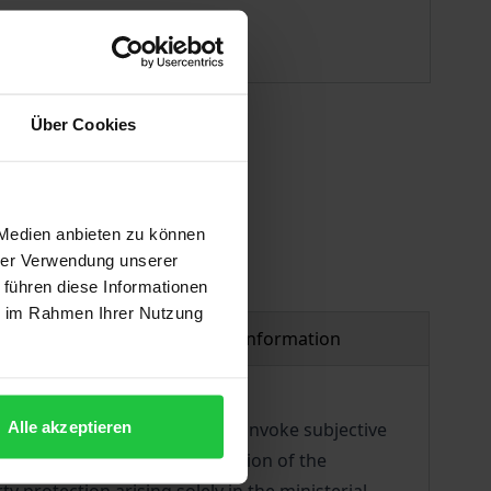
ISBN 978-3-7489-2824-9
Available
Über Cookies
 vary at checkout.
 Medien anbieten zu können
hrer Verwendung unserer
 führen diese Informationen
ie im Rahmen Ihrer Nutzung
Product safety information
Alle akzeptieren
n of whether third parties can invoke subjective
 view and the (presumed) intention of the