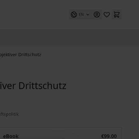
EN
jektiver Drittschutz
iver Drittschutz
tspolitik
inistererlaubnis und subjektiver Drittschutz
eBook
€99.00