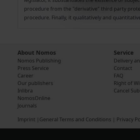
legislator, it substantiates the existence of subje
procedure from the "derivative" third party protec
procedure. Finally, it qualitatively and quantitat
About Nomos
Service
Nomos Publishing
Delivery a
Press Service
Contact
Career
FAQ
Our publishers
Right of W
Inlibra
Cancel Sub
NomosOnline
Journals
Imprint
|
General Terms and Conditions
|
Privacy Po