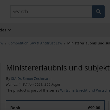
Search
ies
aw
/
Competition Law & Antitrust Law
/
Ministererlaubnis und sub
Ministererlaubnis und subjekt
By
StA Dr. Simon Zechmann
Nomos, 1. Edition 2021, 366 Pages
The product is part of the series
Wirtschaftsrecht und Wirtschaf
Ministererlaubnis und subjektiver Drittschutz
M
Book
€99.00