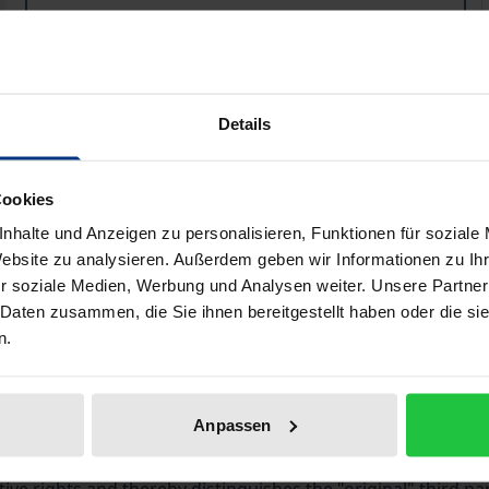
ISBN 978-3-8487-8403-5
Available
Details
Prices include VAT. Depending on the delivery address, VAT may
Add to Cart
Add to Wish List
Cookies
Delivery cost notice
nhalte und Anzeigen zu personalisieren, Funktionen für soziale
Website zu analysieren. Außerdem geben wir Informationen zu I
r soziale Medien, Werbung und Analysen weiter. Unsere Partner
 Daten zusammen, die Sie ihnen bereitgestellt haben oder die s
aphical data
Additional material
n.
Anpassen
ssion is alive. This thesis essentially addresses the questio
n the admissibility of an action. Contrary to the prevailing