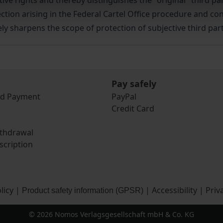
ctive rights and thereby distinguishes the "original" third par
tion arising in the Federal Cartel Office procedure and cont
ively sharpens the scope of protection of subjective third par
Pay safely
nd Payment
PayPal
Credit Card
ithdrawal
scription
licy
|
|
Accessibility
|
Priv
Product safety information (GPSR)
© 2026 Nomos Verlagsgesellschaft mbH & Co. KG