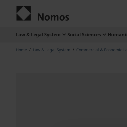
Skip to Content
Law & Legal System
Social Sciences
Humanit
Home
/
Law & Legal System
/
Commercial & Economic L