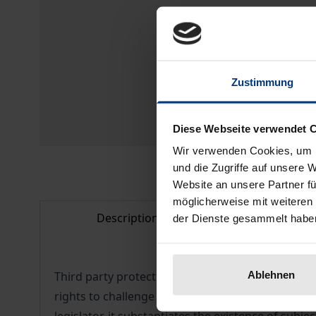
Zustimmung
Diese Webseite verwendet 
Wir verwenden Cookies, um I
und die Zugriffe auf unsere 
Website an unsere Partner fü
möglicherweise mit weiteren
Description
Bibliogr
der Dienste gesammelt habe
Ablehnen
Third party protection against a ministerial permi
rights to challenge a ministerial permission withi