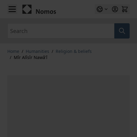
Skip to Content
Search
Home
/
Humanities
/
Religion & beliefs
/
Mîr Alîsîr Nawâ'î