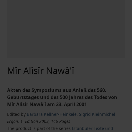
Mîr Alîsîr Nawâ'î
Akten des Symposiums aus Anlaß des 560.
Geburtstages und des 500 Jahres des Todes von
Mîr Alîsîr Nawâ'î am 23. April 2001
Edited by
Barbara Kellner-Heinkele
,
Sigrid Kleinmichel
Ergon, 1. Edition 2003, 146 Pages
The product is part of the series
Istanbuler Texte und