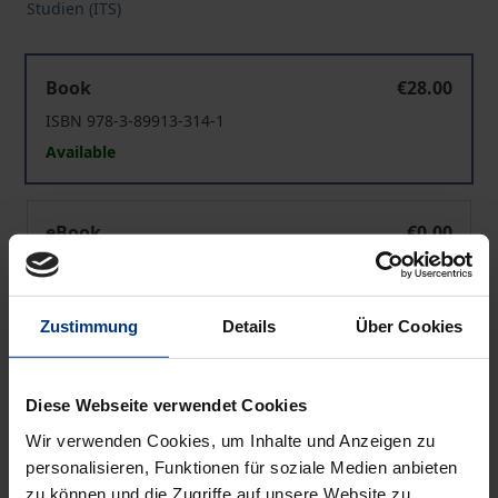
Studien (ITS)
Mîr Alîsîr Nawâ'î
Book
€28.00
ISBN 978-3-89913-314-1
Available
Mîr Alîsîr Nawâ'î
eBook
€0.00
ISBN 978-3-95650-697-0
Available
Zustimmung
Details
Über Cookies
Prices include VAT. Depending on the delivery address, VAT
may vary at checkout.
Diese Webseite verwendet Cookies
Wir verwenden Cookies, um Inhalte und Anzeigen zu
Add to Cart
personalisieren, Funktionen für soziale Medien anbieten
Add to Wish List
zu können und die Zugriffe auf unsere Website zu