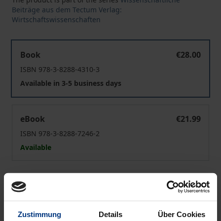
Beiträge aus dem Tectum Verlag:
Wirtschaftswissenschaften
Mit Werten wirtschaften
Book
€28.00
ISBN 978-3-8288-4310-3
Available in 3-5 business days
Mit Werten wirtschaften
eBook
€21.99
ISBN 978-3-8288-7246-2
Available
Prices include VAT. Depending on the delivery address, VAT
may vary at checkout.
Zustimmung
Details
Über Cookies
Add to Cart