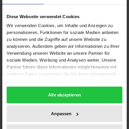
Add to Wish List
Delivery cost notice
Diese Webseite verwendet Cookies
Wir verwenden Cookies, um Inhalte und Anzeigen zu
personalisieren, Funktionen für soziale Medien anbieten
zu können und die Zugriffe auf unsere Website zu
Description
analysieren. Außerdem geben wir Informationen zu Ihrer
Verwendung unserer Website an unsere Partner für
soziale Medien, Werbung und Analysen weiter. Unsere
Viele Menschen spüren es aufgrund ihrer täglichen
Partner führen diese Informationen möglicherweise mit
Erfahrungen in ihrem Arbeitsumfeld: die
weiteren Daten zusammen, die Sie ihnen bereitgestellt
krisenhaften Erscheinungen rund um den Globus
haben oder die sie im Rahmen Ihrer Nutzung der Dienste
verlangen ein anderes, neues Wirtschaften. Die
gesammelt haben.
gegenwärtige neoliberal verfasste
Alle akzeptieren
Wirtschaftsordnung gelangt an ihr natürliches Ende.
Eine gesellschaftliche Transformation steht an ihrem
Anpassen
Beginn. Sie könnte zu einer Reanimation der durch
die ökonomische Mainstreamlehre höchst effizient