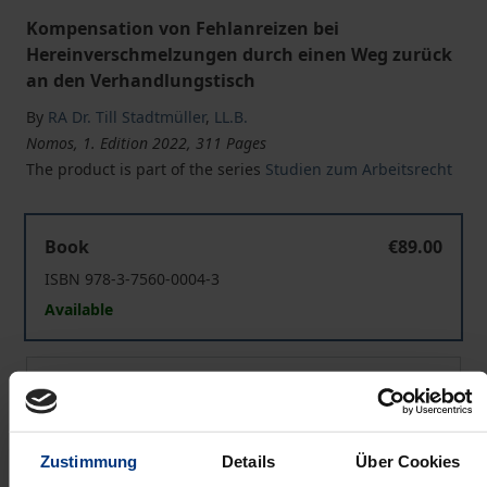
Kompensation von Fehlanreizen bei
Hereinverschmelzungen durch einen Weg zurück
an den Verhandlungstisch
By
RA Dr. Till Stadtmüller
,
LL.B.
Nomos, 1. Edition 2022, 311 Pages
The product is part of the series
Studien zum Arbeitsrecht
Mitbestimmungsverhandlungen trotz Leitungsentscheidu
Book
€89.00
ISBN 978-3-7560-0004-3
Available
Mitbestimmungsverhandlungen trotz Leitungsentscheidu
eBook
€89.00
ISBN 978-3-7489-3588-9
Available
Zustimmung
Details
Über Cookies