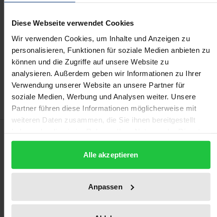
Prices include VAT. Depending on the delivery address, VAT
Diese Webseite verwendet Cookies
may vary at checkout.
Wir verwenden Cookies, um Inhalte und Anzeigen zu
personalisieren, Funktionen für soziale Medien anbieten zu
Add to Cart
können und die Zugriffe auf unsere Website zu
Add to Wish List
analysieren. Außerdem geben wir Informationen zu Ihrer
Delivery cost notice
Verwendung unserer Website an unsere Partner für
soziale Medien, Werbung und Analysen weiter. Unsere
Partner führen diese Informationen möglicherweise mit
weiteren Daten zusammen, die Sie ihnen bereitgestellt
Description
haben oder die sie im Rahmen Ihrer Nutzung der Dienste
gesammelt haben.
Alle akzeptieren
In cross-border mergers into Germany, the
management is often induced to forego
Anpassen
negotiations on employee participation at an early
stage by way of the “management decision” in
favour of the statutory standard rules. This effect