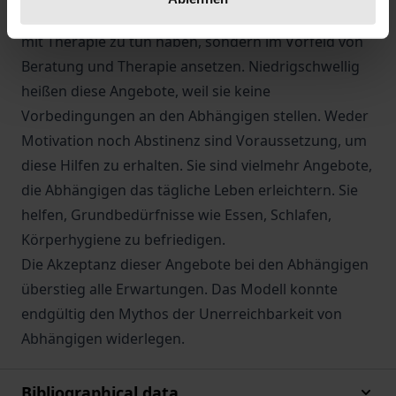
hat niedrigschwellige Hilfen entwickelt, die nichts
mit Therapie zu tun haben, sondern im Vorfeld von
Beratung und Therapie ansetzen. Niedrigschwellig
heißen diese Angebote, weil sie keine
Vorbedingungen an den Abhängigen stellen. Weder
Motivation noch Abstinenz sind Voraussetzung, um
diese Hilfen zu erhalten. Sie sind vielmehr Angebote,
die Abhängigen das tägliche Leben erleichtern. Sie
helfen, Grundbedürfnisse wie Essen, Schlafen,
Körperhygiene zu befriedigen.
Die Akzeptanz dieser Angebote bei den Abhängigen
überstieg alle Erwartungen. Das Modell konnte
endgültig den Mythos der Unerreichbarkeit von
Abhängigen widerlegen.
Bibliographical data