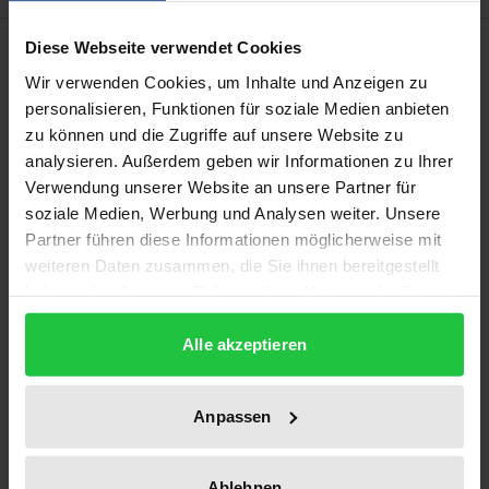
Description
Diese Webseite verwendet Cookies
Wir verwenden Cookies, um Inhalte und Anzeigen zu
personalisieren, Funktionen für soziale Medien anbieten
Oberstes Ziel der Bundesregierung ist es, für ein
zu können und die Zugriffe auf unsere Website zu
Leben ohne Drogen und Suchtmittel einzutreten
analysieren. Außerdem geben wir Informationen zu Ihrer
und insbesondere Betroffenen alle Hilfen zur
Verwendung unserer Website an unsere Partner für
Verfügung zu stellen, um sie aus ihrer Sucht zu
soziale Medien, Werbung und Analysen weiter. Unsere
befreien.
Partner führen diese Informationen möglicherweise mit
Dieses Ziel ist für einige Drogenabhängige nur sehr
weiteren Daten zusammen, die Sie ihnen bereitgestellt
haben oder die sie im Rahmen Ihrer Nutzung der Dienste
langfristig, für eine kleine Teilgruppe vielleicht sogar
gesammelt haben.
niemals zu erreichen. Deshalb müssen auch Teil-
Alle akzeptieren
und Hilfsziele auf dem Weg in die Drogenfreiheit
akzeptiert werden. Aus diesem Grunde ist der
Ausbau von niedrigschwelligen Angeboten als
Anpassen
Überlebenshilfe für Abhängige gefördert worden.
Das von 1989 bis 1993 durchgeführte Bundesmodell
Ablehnen