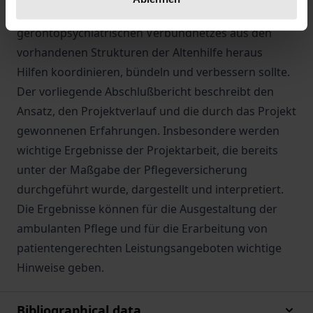
Modell erprobt, das durch Schaffung eines
gerontopsychiatrischen Verbundnetzes aus den
vorhandenen Strukturen der Altenhilfe heraus
Hilfen koordinieren, bündeln und verbessern sollte.
Der vorliegende Abschlußbericht beschreibt den
Ansatz, den Projektverlauf und die durch das Projekt
gewonnenen Erfahrungen. Insbesondere werden
wichtige Ergebnisse der Projektarbeit, die bereits
unter der Maßgabe der Pflegeversicherung
durchgeführt wurde, dargestellt und interpretiert.
Die Ergebnisse können für die Ausgestaltung der
ambulanten Pflege und für die Erarbeitung von
patientengerechten Leistungsangeboten wichtige
Hinweise geben.
Bibliographical data