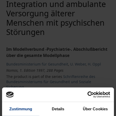
Integration und ambulante
Versorgung älterer
Menschen mit psychischen
Störungen
Im Modellverbund -Psychiatrie-. Abschlußbericht
über die gesamte Modellphase
Bundesministerium für Gesundheit
,
U. Weber
,
H. Oppl
Nomos, 1. Edition 1997, 288 Pages
The product is part of the series
Schriftenreihe des
Bundesministeriums für Gesundheit und Soziale
Sicherung
Book
€42.00
Zustimmung
Details
Über Cookies
ISBN 978-3-7890-4779-4