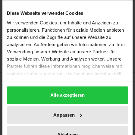
Not available
Diese Webseite verwendet Cookies
Wir verwenden Cookies, um Inhalte und Anzeigen zu
personalisieren, Funktionen für soziale Medien anbieten
Add to Cart
zu können und die Zugriffe auf unsere Website zu
Add to Wish List
analysieren. Außerdem geben wir Informationen zu Ihrer
Delivery cost notice
Verwendung unserer Website an unsere Partner für
soziale Medien, Werbung und Analysen weiter. Unsere
Partner führen diese Informationen möglicherweise mit
weiteren Daten zusammen, die Sie ihnen bereitgestellt
Description
haben oder die sie im Rahmen Ihrer Nutzung der Dienste
gesammelt haben.
Alle akzeptieren
Eine bessere ambulante Versorgung und Betreuung
älterer Menschen mit gerontopsychiatrischen
Erkrankungen setzt sich der
Anpassen
Forschungsschwerpunkt »Gerontopsychiatrie« zum
Ziel. In seinem Rahmen wurde in Würzburg ein
Ablehnen