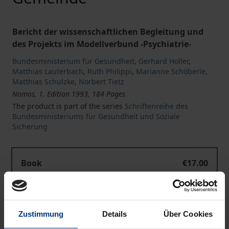
Bericht der wissenschaftlichen Begleitung und
des Projekts im Modellverbund -Psychiatrie-
Bundesministerium für Gesundheit
,
Gerhard Holler
,
Matthias Lauterbach
,
Ruth Philippi
,
Marianne Schöberle
,
Matthias Schulzke
,
Norbert Tietz
Nomos, 1. Edition 1993, 184 Pages
The product is part of the series
Schriftenreihe des
Bundesministeriums für Gesundheit und Soziale
Sicherung
Book
€17.00
ISBN 978-3-7890-3256-1
Not available
Zustimmung
Details
Über Cookies