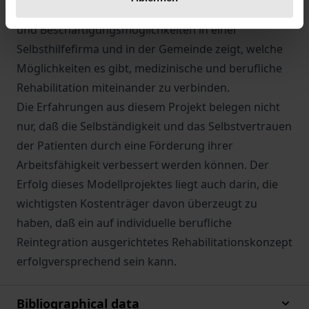
Das hier vorgestellte Modellprojekt über Trainings-
und Beschäftigungsmöglichkeiten in einer
Selbsthilfefirma und in der Gemeinde zeigt, welche
Möglichkeiten es gibt, medizinische und berufliche
Rehabilitation miteinander zu verbinden.
Die Erfahrungen aus diesem Projekt belegen nicht
nur, daß die Selbständigkeit und das Selbstvertrauen
der Patienten durch eine Förderung ihrer
Arbeitsfähigkeit verbessert werden können. Der
Erfolg dieses Modellprojektes liegt auch darin, die
wichtigsten Kostenträger davon überzeugt zu
haben, daß ein auf individuelle berufliche
Reintegration ausgerichtetes Rehabilitationskonzept
erfolgversprechend sein kann.
Bibliographical data