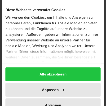
Add to Cart
Diese Webseite verwendet Cookies
Add to Wish List
Wir verwenden Cookies, um Inhalte und Anzeigen zu
Delivery cost notice
personalisieren, Funktionen für soziale Medien anbieten
zu können und die Zugriffe auf unsere Website zu
analysieren. Außerdem geben wir Informationen zu Ihrer
Verwendung unserer Website an unsere Partner für
Description
soziale Medien, Werbung und Analysen weiter. Unsere
Partner führen diese Informationen möglicherweise mit
Die Bedeutung der Arbeit- und
weiteren Daten zusammen, die Sie ihnen bereitgestellt
Beschäftigungstherapie für die Behandlung und
haben oder die sie im Rahmen Ihrer Nutzung der Dienste
gesammelt haben.
Rehabilitation psychisch Kranker ist im Laufe der
Alle akzeptieren
Geschichte der Psychiatrie mehrfach vergessen und
wiederentdeckt worden. Heute ist ihre Bedeutung
genauso unbestritten wie die Bedeutung der
Anpassen
sozialen und beruflichen Wiedereingliederung für
den Therapieerfolg.
Ablehnen