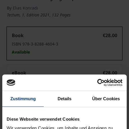
By
Elias Konradi
Tectum, 1. Edition 2021, 132 Pages
Moderne Schauspieldidaktik im Grenzbereich der Psych
Book
€28.00
ISBN 978-3-8288-4604-3
Available
Moderne Schauspieldidaktik im Grenzbereich der Psych
eBook
€28.00
ISBN 978-3-8288-7667-5
Available
Zustimmung
Details
Über Cookies
Prices include VAT. Depending on the delivery address, VAT
may vary at checkout.
Diese Webseite verwendet Cookies
Wir verwenden Cookies, um Inhalte und Anzeigen zu