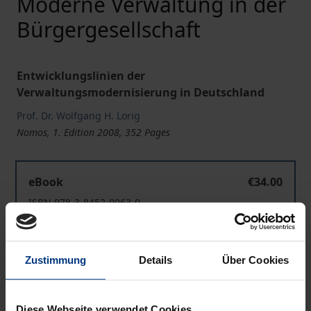
Moderne Verwaltung in der
Bürgergesellschaft
Entwicklungslinien der
Verwaltungsmodernisierung in Deutschland
Prof. Dr. Wolfgang H. Lorig
Nomos, 1. Edition 2008, 352 Pages
Moderne Verwaltung in der Bürgergesellschaft
eBook
€34.00
ISBN 978-3-8452-0963-0
Available
Zustimmung
Details
Über Cookies
Prices include VAT. Depending on the delivery address, VAT
may vary at checkout.
Diese Webseite verwendet Cookies