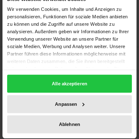
Add to Cart
Wir verwenden Cookies, um Inhalte und Anzeigen zu
Add to Wish List
personalisieren, Funktionen für soziale Medien anbieten
Delivery cost notice
zu können und die Zugriffe auf unsere Website zu
analysieren. Außerdem geben wir Informationen zu Ihrer
Verwendung unserer Website an unsere Partner für
soziale Medien, Werbung und Analysen weiter. Unsere
Partner führen diese Informationen möglicherweise mit
Description
weiteren Daten zusammen, die Sie ihnen bereitgestellt
haben oder die sie im Rahmen Ihrer Nutzung der Dienste
Seit mehr als 10 Jahren werden – ausgehend von
gesammelt haben.
den internationalen Trends – auch in Deutschland
Alle akzeptieren
Konzepte zur Modernisierung des öffentlichen
Sektors erörtert und in mannigfachen Designs
Anpassen
implementiert.
In dem Tagungsband referieren und reflektieren
Ablehnen
Wissenschaftler unterschiedlicher Disziplinen,
politisches Führungspersonal und Experten aus dem