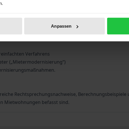
n.
h ergebenden Rechtsfragen der einzelnen Reformpunkte und 
Anpassen
kündigung
eters
reinfachten Verfahrens
eter („Mietermodernisierung“)
dernisierungsmaßnahmen.
eiche Rechtsprechungsnachweise, Berechnungsbeispiele und 
on Mietwohnungen befasst sind.