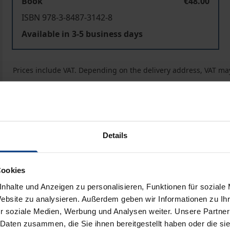
Book
€48.00
ISBN 978-3-8487-3142-8
Available in 3-5 business days
Prices include VAT. Depending on the delivery address, VAT may
Add to Cart
Add to Wish List
Delivery cost notice
Details
iographical data
Reviews
Cookies
nhalte und Anzeigen zu personalisieren, Funktionen für soziale
Website zu analysieren. Außerdem geben wir Informationen zu I
r soziale Medien, Werbung und Analysen weiter. Unsere Partner
 Daten zusammen, die Sie ihnen bereitgestellt haben oder die s
(MietAnpG) in Kraft getreten.