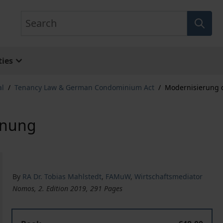
Search
ies
al
/
Tenancy Law & German Condominium Act
/
Modernisierung 
hnung
By
RA Dr. Tobias Mahlstedt
,
FAMuW
,
Wirtschaftsmediator
Nomos, 2. Edition 2019, 291 Pages