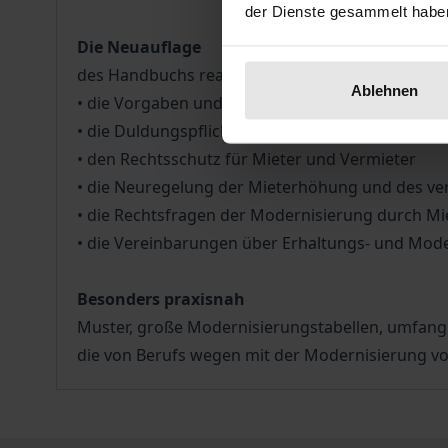
der Dienste gesammelt habe
Die Neuauflage
des Handbuchs reagiert unmittelbar auf die sic
Ablehnen
• die Vorgaben und Erleichterungen bei der An
• die Duldungspflichten und Gegenrechte des Mi
• den Rechtsschutz für Mieter und Vermieter
• die Neuregelung der Mieterhöhung und des ve
• die Rechtsfragen der Modernisierung durch Mi
• die Vereinbarungen über Erhaltungs- und Mo
Besonders praxisnah
Muster, große Modernisierungstabellen, umfangr
die von Berufs wegen mit der Modernisierung v