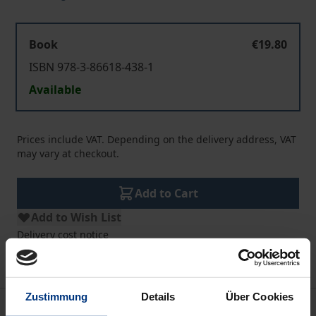
Book
€19.80
ISBN 978-3-86618-438-1
Available
Prices include VAT. Depending on the delivery address, VAT
may vary at checkout.
Add to Cart
Add to Wish List
Delivery cost notice
Zustimmung
Details
Über Cookies
Description