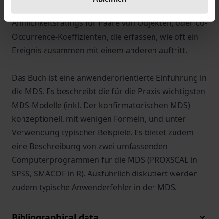
Variablen; direkt erhobene globale
Ähnlichkeitsratings für Paare von Objekten; oder Co-
Occurrence-Koeffizienten, die erfassen, wie oft ein
Ereignis zusammen mit einem anderen auftritt.
Das Buch ist eine anwenderorientierte Einführung in
die MDS. Es beschreibt die für die Praxis wichtigsten
MDS-Modelle (inkl. Der konfirmatorischen MDS)
konzeptionell, mit wenigen Formeln, und unter
Verwendung typischer Beispiele. Es bietet zudem
eine Beschreibung von zwei umfassenden
Computerprogrammen für die MDS (PROXSCAL in
SPSS, SMACOF in R). Ausführlich diskutiert werden
zudem typische Anwenderfehler in der MDS.
Bibliographical data