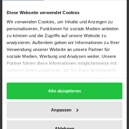
Diese Webseite verwendet Cookies
Die Multidimensionale Skalierung (MDS) ist eine
Familie von Verfahren, die Objekte des
Wir verwenden Cookies, um Inhalte und Anzeigen zu
personalisieren, Funktionen für soziale Medien anbieten
Forschungsinteresses durch Punkte eines
zu können und die Zugriffe auf unsere Website zu
mehrdimensionalen (meist: 2-dimensionalen) Raums
analysieren. Außerdem geben wir Informationen zu Ihrer
so darstellen, dass die Distanz zwischen je zwei
Verwendung unserer Website an unsere Partner für
Punkten in diesem Raum einem gegebenen Nähe-,
soziale Medien, Werbung und Analysen weiter. Unsere
Abstands-, Ähnlichkeits- oder Unähnlichkeitswert
Partner führen diese Informationen möglicherweise mit
dieser Objekte optimal entspricht. Der Zweck der
weiteren Daten zusammen, die Sie ihnen bereitgestellt
haben oder die sie im Rahmen Ihrer Nutzung der Dienste
MDS liegt meist in der Visualisierung der
gesammelt haben.
wesentlichen Struktur der Daten. Diese soll dem
Alle akzeptieren
Auge für eine explorative oder Theorie testende
Analyse zugänglich gemacht werden. Als Daten
lassen sich in der MDS außerordentlich viele
Anpassen
Messgrößen verwenden wie etwa Korrelationen der
Objekte über ihre Ausprägungen auf verschiedenen
Ablehnen