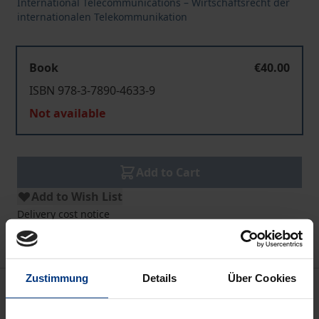
International Telecommunications – Wirtschaftsrecht der
internationalen Telekommunikation
Book
€40.00
ISBN 978-3-7890-4633-9
Not available
Add to Cart
Add to Wish List
Delivery cost notice
Zustimmung
Details
Über Cookies
Description