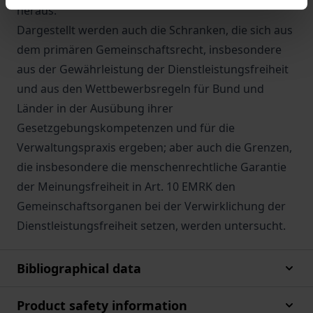
heraus.
Dargestellt werden auch die Schranken, die sich aus
dem primären Gemeinschaftsrecht, insbesondere
aus der Gewährleistung der Dienstleistungsfreiheit
und aus den Wettbewerbsregeln für Bund und
Länder in der Ausübung ihrer
Gesetzgebungskompetenzen und für die
Verwaltungspraxis ergeben; aber auch die Grenzen,
die insbesondere die menschenrechtliche Garantie
der Meinungsfreiheit in Art. 10 EMRK den
Gemeinschaftsorganen bei der Verwirklichung der
Dienstleistungsfreiheit setzen, werden untersucht.
Bibliographical data
Product safety information