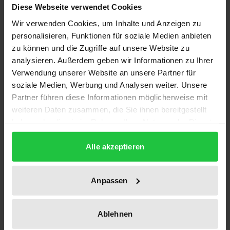
Bund und Länder schaffen derzeit koordinierte
Diese Webseite verwendet Cookies
Rahmenordnungen für Multimediadienste wie etwa
Wir verwenden Cookies, um Inhalte und Anzeigen zu
die Abrufdienste für Filme und die Kommunikation
personalisieren, Funktionen für soziale Medien anbieten
zu können und die Zugriffe auf unsere Website zu
im Internet. Sowohl der Mediendienste-
analysieren. Außerdem geben wir Informationen zu Ihrer
Staatsvertrag der Länder wie das Gesetz zur
Verwendung unserer Website an unsere Partner für
Regelung der Rahmenbedingungen für
soziale Medien, Werbung und Analysen weiter. Unsere
Informations- und Kommunikationsdienste des
Partner führen diese Informationen möglicherweise mit
Bundes werden den Anbietern und Abnehmern von
weiteren Daten zusammen, die Sie ihnen bereitgestellt
Informationen ohne Genehmigung oder Anzeige
haben oder die sie im Rahmen Ihrer Nutzung der Dienste
gesammelt haben.
freien Zugang gewähren.
Alle akzeptieren
Die Untersuchung hat zu dieser kooperativen
Regelung beigetragen und kann ihr Verständnis
erleichtern. Sie arbeitet die kommunikativen und
Anpassen
rechtlichen Besonderheiten der Multimediadienste
einerseits und des weiterhin
Ablehnen
genehmigungspflichtigen Rundfunks andererseits