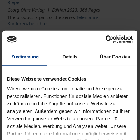
Riepe
Georg Olms Verlag, 1. Edition 2023, 366 Pages
The product is part of the series
Telemann-
Konferenzberichte
Book
€78.00
ISBN 978-3-487-16249-2
Zustimmung
Details
Über Cookies
Available
Diese Webseite verwendet Cookies
Prices include VAT. Depending on the delivery address, VAT
Wir verwenden Cookies, um Inhalte und Anzeigen zu
may vary at checkout.
personalisieren, Funktionen für soziale Medien anbieten
zu können und die Zugriffe auf unsere Website zu
analysieren. Außerdem geben wir Informationen zu Ihrer
Add to Cart
Verwendung unserer Website an unsere Partner für
Add to Wish List
soziale Medien, Werbung und Analysen weiter. Unsere
Delivery cost notice
Partner führen diese Informationen möglicherweise mit