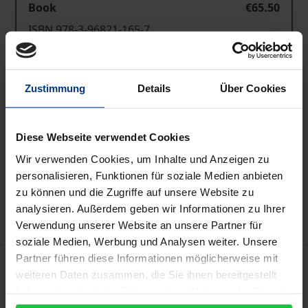
Book
€65.50
ISBN 978-3-96821-165-7
Available
Zustimmung
Details
Über Cookies
Prices include VAT. Depending on the delivery address, VAT
may vary at checkout.
Diese Webseite verwendet Cookies
Add to Cart
Wir verwenden Cookies, um Inhalte und Anzeigen zu
Add to Wish List
personalisieren, Funktionen für soziale Medien anbieten
zu können und die Zugriffe auf unsere Website zu
Delivery cost notice
analysieren. Außerdem geben wir Informationen zu Ihrer
Verwendung unserer Website an unsere Partner für
soziale Medien, Werbung und Analysen weiter. Unsere
Partner führen diese Informationen möglicherweise mit
Description
weiteren Daten zusammen, die Sie ihnen bereitgestellt
haben oder die sie im Rahmen Ihrer Nutzung der Dienste
An der Verwendung des Begriffs »Subjekt« in
gesammelt haben.