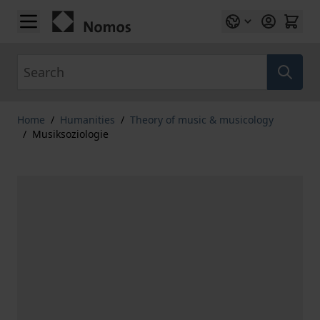
Skip to Content
Search
Home
/
Humanities
/
Theory of music & musicology
/
Musiksoziologie