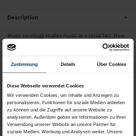
Description
Music sociology studies music as a social fact. How
do social processes and structures permeate music
and musical behaviour, how does music affect the
social? This introduction provides an up-to-date
Zustimmung
Details
Über Cookies
overview of the most important topics in modern
music sociology. It looks at a wide variety of musical
Diese Webseite verwendet Cookies
forms in the past and present and in different
cultural areas. It focuses on value judgements,
Wir verwenden Cookies, um Inhalte und Anzeigen zu
personalisieren, Funktionen für soziale Medien anbieten
identity, mediality, social space, economics and the
zu können und die Zugriffe auf unsere Website zu
challenges facing the discipline in postmodern
analysieren. Außerdem geben wir Informationen zu Ihrer
society.
Verwendung unserer Website an unsere Partner für
Karsten Mackensen works in the field of music
soziale Medien, Werbung und Analysen weiter. Unsere