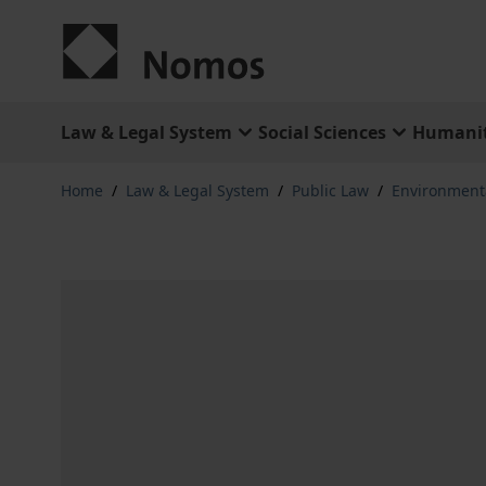
Skip to Content
Law & Legal System
Social Sciences
Humanit
Home
/
Law & Legal System
/
Public Law
/
Environment