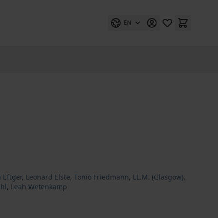
EN
 Eftger
,
Leonard Elste
,
Tonio Friedmann
,
LL.M. (Glasgow)
,
hl
,
Leah Wetenkamp