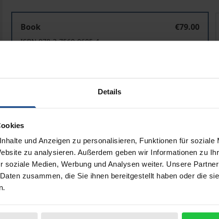
Nachhaltigkeit im Wandel
Book
€79.00
ISBN 978-3-7560-0685-4
Available in 3-5 business days
Prices include VAT. Depending on the delivery address, VAT may
Details
Add to Cart
Add to Wish List
Cookies
Delivery cost notice
nhalte und Anzeigen zu personalisieren, Funktionen für soziale
Website zu analysieren. Außerdem geben wir Informationen zu I
r soziale Medien, Werbung und Analysen weiter. Unsere Partner
 Daten zusammen, die Sie ihnen bereitgestellt haben oder die s
aphical data
Additional material
n.