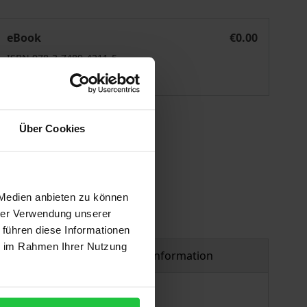
Nachhaltigkeit im Wandel
eBook
€0.00
ISBN 978-3-7489-4211-5
Available
 vary at checkout.
Über Cookies
 Medien anbieten zu können
hrer Verwendung unserer
 führen diese Informationen
ie im Rahmen Ihrer Nutzung
Product safety information