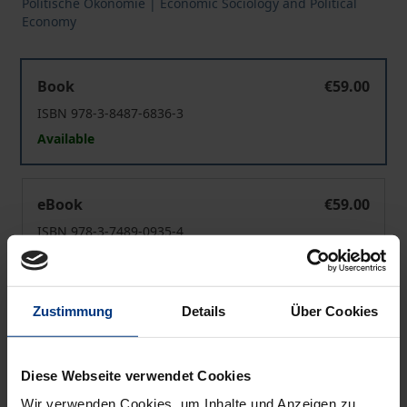
Politische Ökonomie | Economic Sociology and Political
Economy
Nachhaltigkeit in Banken
Book
€59.00
ISBN 978-3-8487-6836-3
Available
Nachhaltigkeit in Banken
eBook
€59.00
ISBN 978-3-7489-0935-4
Available
Zustimmung
Details
Über Cookies
Prices include VAT. Depending on the delivery address, VAT
may vary at checkout.
Diese Webseite verwendet Cookies
Add to Cart
Wir verwenden Cookies, um Inhalte und Anzeigen zu