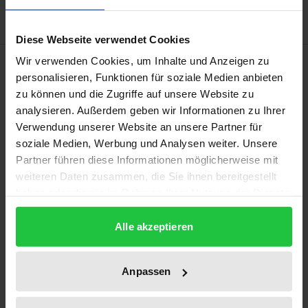
Diese Webseite verwendet Cookies
Bibliographical data
Wir verwenden Cookies, um Inhalte und Anzeigen zu
personalisieren, Funktionen für soziale Medien anbieten
zu können und die Zugriffe auf unsere Website zu
Edition
analysieren. Außerdem geben wir Informationen zu Ihrer
Verwendung unserer Website an unsere Partner für
1
soziale Medien, Werbung und Analysen weiter. Unsere
Partner führen diese Informationen möglicherweise mit
ISBN
weiteren Daten zusammen, die Sie ihnen bereitgestellt
978-3-7890-1479-6
haben oder die sie im Rahmen Ihrer Nutzung der Dienste
gesammelt haben.
Subtitle
Alle akzeptieren
Eine rechtsvergleichende Untersuchung
telekommunikationsrechtlicher
Regelungsmodelle
Anpassen
Publication Date