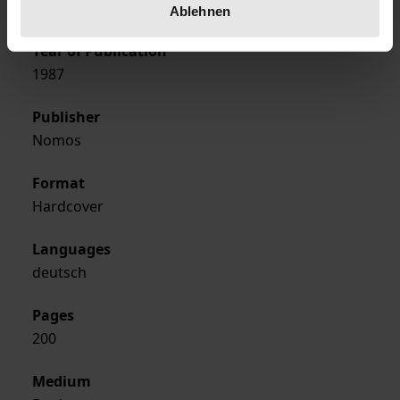
Nov 26, 1987
Ablehnen
Year of Publication
1987
Publisher
Nomos
Format
Hardcover
Languages
deutsch
Pages
200
Medium