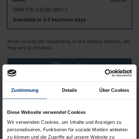
ISBN 978-3-8288-3890-1
Available in 3-5 business days
Prices include VAT. Depending on the delivery address, VAT
may vary at checkout.
Add to Cart
Add to Wish List
Delivery cost notice
Zustimmung
Details
Über Cookies
Diese Webseite verwendet Cookies
Description
Wir verwenden Cookies, um Inhalte und Anzeigen zu
personalisieren, Funktionen für soziale Medien anbieten
Wie funktioniert musikalisches Lernen auf
zu können und die Zugriffe auf unsere Website zu