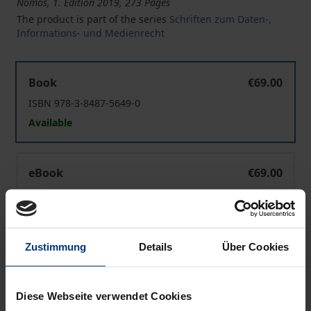
Nomos, 1. Edition 2019, 273 Pages
The product is part of the series
Schriften zum Daten-,
Informations- und Medienrecht
Neuromarketing und lauterkeitsrechtlicher Verbrauche
Book
€69.00
ISBN 978-3-8487-5649-0
Available
Neuromarketing und lauterkeitsrechtlicher Verbrauche
eBook
€69.00
ISBN 978-3-8452-9730-9
Available
Zustimmung
Details
Über Cookies
Prices include VAT. Depending on the delivery address, VAT
may vary at checkout.
Diese Webseite verwendet Cookies