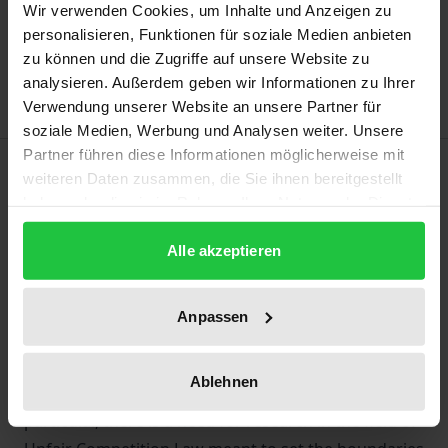
Add to Cart
Wir verwenden Cookies, um Inhalte und Anzeigen zu
personalisieren, Funktionen für soziale Medien anbieten
Add to Wish List
zu können und die Zugriffe auf unsere Website zu
Delivery cost notice
analysieren. Außerdem geben wir Informationen zu Ihrer
Verwendung unserer Website an unsere Partner für
soziale Medien, Werbung und Analysen weiter. Unsere
Partner führen diese Informationen möglicherweise mit
Description
weiteren Daten zusammen, die Sie ihnen bereitgestellt
haben oder die sie im Rahmen Ihrer Nutzung der Dienste
The presence of digital devices is becoming
gesammelt haben.
Alle akzeptieren
ubiquitous in the daily life of a growing part of
society, thus opening up unprecedented possibilities
in targeting consumers through advertising. The
Anpassen
effect mechanisms of advertising on consumer
decision-making are thereby drawn into the focus of
Ablehnen
attention beyond the advertising sector itself. In
particular, there is a need for research in the field of