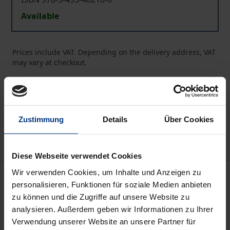
Available
Prices include VAT. Depending on the delivery address, VAT
may vary at checkout.
Add to Cart
Add to Wish List
Zustimmung
Details
Über Cookies
Delivery cost notice
Diese Webseite verwendet Cookies
Wir verwenden Cookies, um Inhalte und Anzeigen zu
Description
personalisieren, Funktionen für soziale Medien anbieten
zu können und die Zugriffe auf unsere Website zu
Die in dem Buch vorgelegten Nietzsche-Kafka-
analysieren. Außerdem geben wir Informationen zu Ihrer
Lektüren versuchen zu zeigen, worin die
Verwendung unserer Website an unsere Partner für