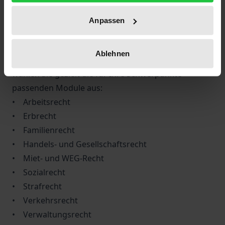
Gesetze
Modular erweiterbar:
Anpassen
Das Basismodul lässt sich flexibel um bis zu neun
Ergänzungsmodule erweitern – zwei davon sind im
Ablehnen
Preis bereits enthalten. Je nach Mandatsausrichtung
wählen Sie gezielt die für Ihre Schwerpunkte
passenden Module aus:
• Arbeitsrecht
• Erbrecht
• Familienrecht
• Handels- und Gesellschaftsrecht
• Miet- und WEG-Recht
• Sozialrecht
• Strafrecht
• Verkehrsrecht
• Verwaltungsrecht