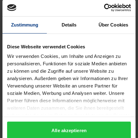
darunter der umfangreiche BGB-Kommentar von
Dauner-Lieb | Heidel | Ring – sowie zahlreiche
Formulare, Handbücher und Zeitschriftenbeiträge.
Zustimmung
Details
Über Cookies
Highlights:
• Dauner-Lieb | Heidel | Ring (Hrsg.), Bürgerliches
Gesetzbuch. Kommentar (NK-BGB, 6 Bände)
Diese Webseite verwendet Cookies
• Saenger | Ullrich | Siebert (Hrsg.),
Wir verwenden Cookies, um Inhalte und Anzeigen zu
Zivilprozessordnung. Kommentiertes
personalisieren, Funktionen für soziale Medien anbieten
Prozessformularbuch (GForm-ZPO)
zu können und die Zugriffe auf unsere Website zu
analysieren. Außerdem geben wir Informationen zu Ihrer
• Dombek | Kroiß (Hrsg.), FormularBibliothek
Verwendung unserer Website an unsere Partner für
Vertragsgestaltung (FormBib-V)
soziale Medien, Werbung und Analysen weiter. Unsere
• Muster und Arbeitshilfen, u.a. aus dem
Partner führen diese Informationen möglicherweise mit
Beratungshandbuch Verbraucherrecht
weiteren Daten zusammen, die Sie ihnen bereitgestellt
• Fachzeitschriften: Neue Justiz und Verbraucher
haben oder die sie im Rahmen Ihrer Nutzung der Dienste
und Recht
gesammelt haben.
Alle akzeptieren
• Aktuelle Rechtsprechung und über 500 relevante