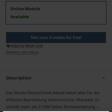
Online-Module
Available
Test now 4 weeks for free!
Add to Wish List
Delivery cost notice
Description
Das Modul
NomosOnline Anwalt
bietet alles für die
effektive Bearbeitung zivilrechtlicher Mandate. Es
enthält mehr als 27.000 Seiten Kommentierung –