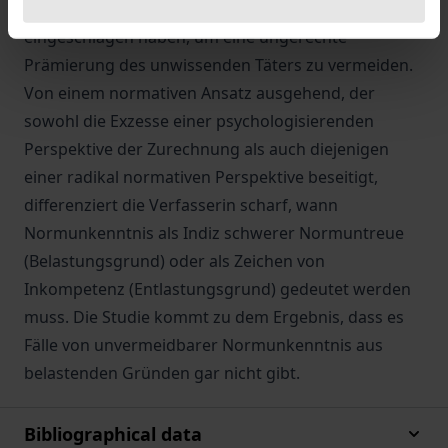
aufzuzeigen, welche wissenschaftlichen Irrwege sie
eingeschlagen haben, um eine ungerechte
Prämierung des unwissenden Täters zu vermeiden.
Von einem normativen Ansatz ausgehend, der
sowohl die Exzesse einer psychologisierenden
Perspektive der Zurechnung als auch diejenigen
einer radikal normativen Perspektive beseitigt,
differenziert die Verfasserin scharf, wann
Normunkenntnis als Indiz schwerer Normuntreue
(Belastungsgrund) oder als Zeichen von
Inkompetenz (Entlastungsgrund) gedeutet werden
muss. Die Studie kommt zu dem Ergebnis, dass es
Fälle von unvermeidbarer Normunkenntnis aus
belastenden Gründen gar nicht gibt.
Bibliographical data