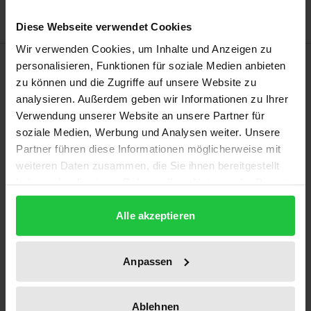
Diese Webseite verwendet Cookies
Wir verwenden Cookies, um Inhalte und Anzeigen zu
Description
personalisieren, Funktionen für soziale Medien anbieten
zu können und die Zugriffe auf unsere Website zu
analysieren. Außerdem geben wir Informationen zu Ihrer
Darf eine im aktuell unvermeidbaren Verbotsirrtum
Verwendung unserer Website an unsere Partner für
begangene Tat bestraft werden? Um welche Art von
soziale Medien, Werbung und Analysen weiter. Unsere
Fällen handelt es sich? Sind sie wirklich mit der
Partner führen diese Informationen möglicherweise mit
a.l.i.c.-Konstellation vergleichbar? Die Studie befasst
weiteren Daten zusammen, die Sie ihnen bereitgestellt
sich mit der individuellen Grenze der Zurechnung
haben oder die sie im Rahmen Ihrer Nutzung der Dienste
gesammelt haben.
am Beispiel des Normirrtums und untersucht diese
Alle akzeptieren
Fragen in theoretischer und praktischer Hinsicht.
Die Autorin analysiert die Hauptlehren zur
Behandlung der Normunkenntnis sowohl im
Anpassen
Hinblick auf ihre theoretische Konsistenz als auch
auf ihre Tragfähigkeit für die Falllösung, um
Ablehnen