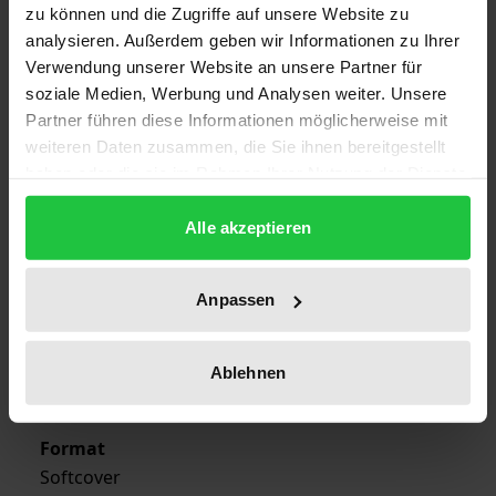
zu können und die Zugriffe auf unsere Website zu
ISBN
analysieren. Außerdem geben wir Informationen zu Ihrer
978-3-7890-2657-7
Verwendung unserer Website an unsere Partner für
soziale Medien, Werbung und Analysen weiter. Unsere
Subtitle
Partner führen diese Informationen möglicherweise mit
weiteren Daten zusammen, die Sie ihnen bereitgestellt
Eine individualistische Begründung
haben oder die sie im Rahmen Ihrer Nutzung der Dienste
gesammelt haben.
Publication Date
Alle akzeptieren
Jul 30, 1992
Year of Publication
Anpassen
1992
Publisher
Ablehnen
Nomos
Format
Softcover