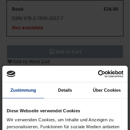
Book
€34.00
ISBN 978-3-7890-2657-7
Not available
Add to Cart
Add to Wish List
Delivery cost notice
Zustimmung
Details
Über Cookies
Bibliographical data
Diese Webseite verwendet Cookies
Edition
Wir verwenden Cookies, um Inhalte und Anzeigen zu
1
personalisieren, Funktionen für soziale Medien anbieten