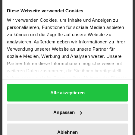
Diese Webseite verwendet Cookies
ISBN
Wir verwenden Cookies, um Inhalte und Anzeigen zu
978-3-89913-424-7
personalisieren, Funktionen für soziale Medien anbieten
zu können und die Zugriffe auf unsere Website zu
Subtitle
analysieren. Außerdem geben wir Informationen zu Ihrer
Zur produktiven Rezeption von I. A. Goncarovs
Verwendung unserer Website an unsere Partner für
Roman "Oblomov" im deutschsprachigen Raum.
soziale Medien, Werbung und Analysen weiter. Unsere
Dt. /Russ.
Partner führen diese Informationen möglicherweise mit
weiteren Daten zusammen, die Sie ihnen bereitgestellt
Publication Date
haben oder die sie im Rahmen Ihrer Nutzung der Dienste
Jul 1, 2005
gesammelt haben.
Alle akzeptieren
Year of Publication
2005
Anpassen
Publisher
Ergon
Ablehnen