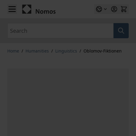
Skip to Content
Search
Home
/
Humanities
/
Linguistics
/
Oblomov-Fiktionen