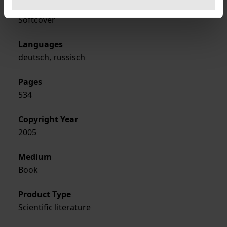
Format
Softcover
Languages
deutsch, russisch
Pages
534
Copyright Year
2005
Medium
Book
Product Type
Scientific literature