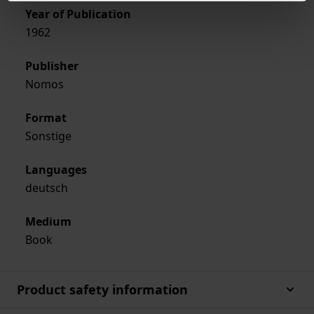
Year of Publication
1962
Publisher
Nomos
Format
Sonstige
Languages
deutsch
Medium
Book
Product safety information