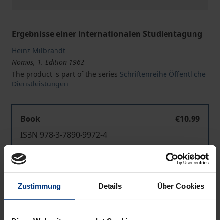
Ergebnisse einer internationalen Studientagung
Heinz Milbrandt
Nomos, 1. Edition 1962
The product is part of the series
Schriftenreihe Öffentliche
Dienstleistungen
Book
€10.99
ISBN 978-3-7890-9972-4
Not available
Zustimmung
Details
Über Cookies
Add to Cart
Add to Wish List
Delivery cost notice