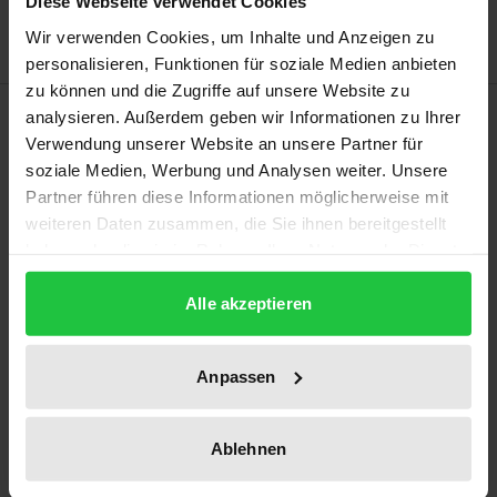
Diese Webseite verwendet Cookies
Wir verwenden Cookies, um Inhalte und Anzeigen zu
personalisieren, Funktionen für soziale Medien anbieten
zu können und die Zugriffe auf unsere Website zu
Bibliographical data
analysieren. Außerdem geben wir Informationen zu Ihrer
Verwendung unserer Website an unsere Partner für
soziale Medien, Werbung und Analysen weiter. Unsere
Edition
Partner führen diese Informationen möglicherweise mit
1
weiteren Daten zusammen, die Sie ihnen bereitgestellt
haben oder die sie im Rahmen Ihrer Nutzung der Dienste
ISBN
gesammelt haben.
978-3-7890-9972-4
Alle akzeptieren
Subtitle
Anpassen
Ergebnisse einer internationalen Studientagung
Publication Date
Ablehnen
Jan 1, 1962