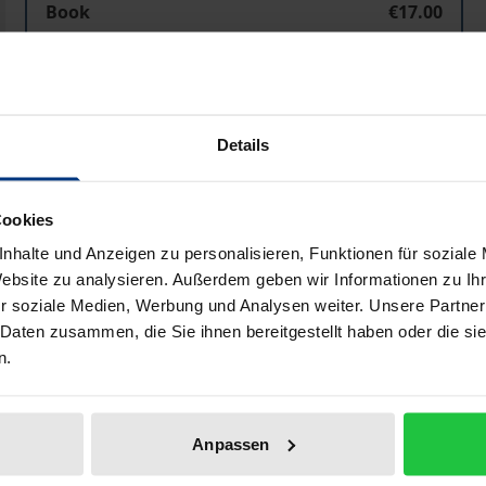
Book
€17.00
ISBN 978-3-7890-9539-9
Not available
Details
Add to Cart
Add to Wish List
Delivery cost notice
Cookies
nhalte und Anzeigen zu personalisieren, Funktionen für soziale
Website zu analysieren. Außerdem geben wir Informationen zu I
r soziale Medien, Werbung und Analysen weiter. Unsere Partner
Bibliographical data
 Daten zusammen, die Sie ihnen bereitgestellt haben oder die s
n.
rfahren steuern wir offensichtlich in die Müll-Katastroph
auf Deponien. Ihre Zersetzungsprodukte vergiften unsere
Anpassen
rzel gepackt werden. Die gesamte Produktwelt sowie die 