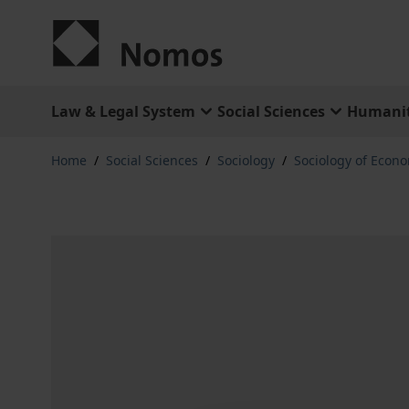
Skip to Content
Law & Legal System
Social Sciences
Humanit
Home
/
Social Sciences
/
Sociology
/
Sociology of Econ