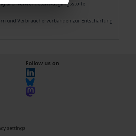
ng aller verwendeten Ausgangsstoffe
kern und Verbraucherverbänden zur Entschärfung
Follow us on
acy settings