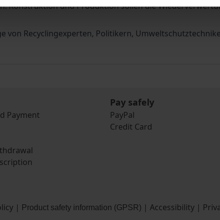
n: Konstruktion und Produktion sollen die Wiederverwertu
ge von Recyclingexperten, Politikern, Umweltschutztechni
Pay safely
nd Payment
PayPal
Credit Card
ithdrawal
scription
licy
|
|
Accessibility
|
Priv
Product safety information (GPSR)