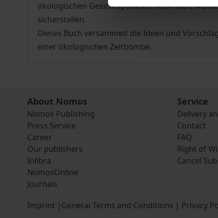
ökologischen Gesichtspunkten reformiert werde
sicherstellen.
Dieses Buch versammelt die Ideen und Vorschlä
einer ökologischen Zeitbombe.
About Nomos
Service
Nomos Publishing
Delivery a
Press Service
Contact
Career
FAQ
Our publishers
Right of W
Inlibra
Cancel Sub
NomosOnline
Journals
Imprint
|
General Terms and Conditions
|
Privacy Po