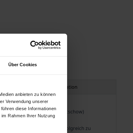
Über Cookies
Product safety information
 Medien anbieten zu können
hrer Verwendung unserer
 führen diese Informationen
. Jahrhundert.« (Michail Gorbatschow)
ie im Rahmen Ihrer Nutzung
tehen die Chancen, diese erfolgreich zu