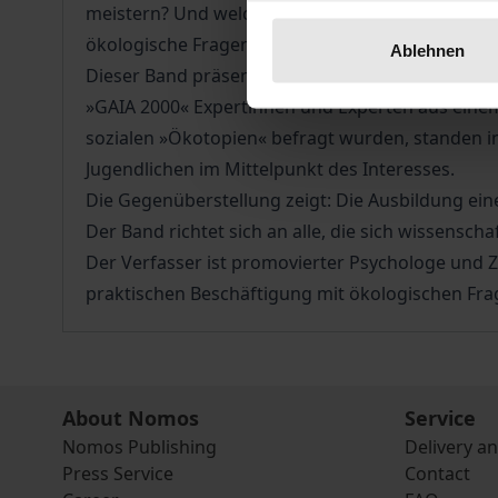
meistern? Und welches Bewußtsein haben Kinder
ökologische Fragen?
Ablehnen
Dieser Band präsentiert und vergleicht die Ergeb
»GAIA 2000« Expertinnen und Experten aus eine
sozialen »Ökotopien« befragt wurden, standen i
Jugendlichen im Mittelpunkt des Interesses.
Die Gegenüberstellung zeigt: Die Ausbildung eine
Der Band richtet sich an alle, die sich wissensch
Der Verfasser ist promovierter Psychologe und Zu
praktischen Beschäftigung mit ökologischen Fra
About Nomos
Service
Nomos Publishing
Delivery a
Press Service
Contact