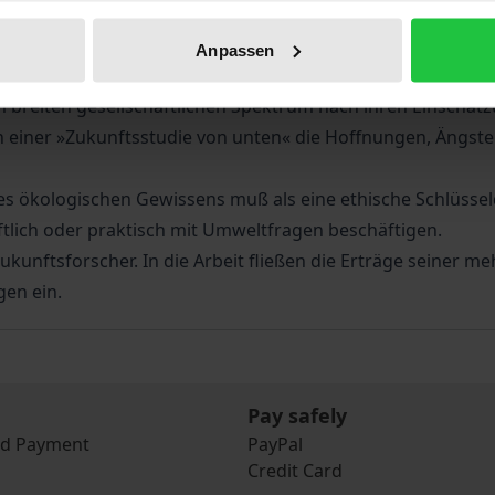
 und Jugendliche – die von den Folgen der von uns ungel
Anpassen
nisse zwei sehr unterschiedlich konzipierter ökologischer 
m breiten gesellschaftlichen Spektrum nach ihren Einschä
n einer »Zukunftsstudie von unten« die Hoffnungen, Ängste
s ökologischen Gewissens muß als eine ethische Schlüsselqu
aftlich oder praktisch mit Umweltfragen beschäftigen.
kunftsforscher. In die Arbeit fließen die Erträge seiner me
gen ein.
Pay safely
nd Payment
PayPal
Credit Card