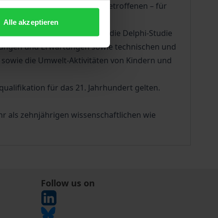
östen Umweltprobleme Hauptbetroffenen – für
Alle akzeptieren
Zukunftsstudien: Während für die Delphi-Studie
tzungen und Erwartungen sowie technischen und
 sowie die Umwelt-Aktivitäten von Kindern und
alifikation für das 21. Jahrhundert gelten.
hr als zehnjährigen wissenschaftlichen wie
Follow us on