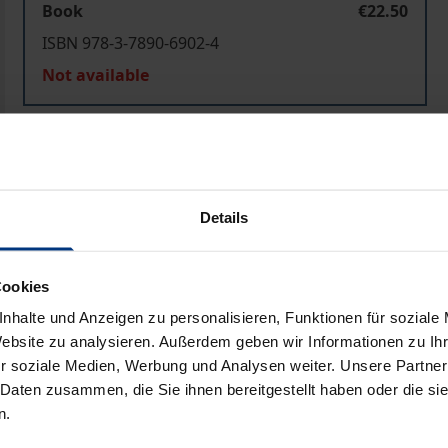
Book
€22.50
ISBN 978-3-7890-6902-4
Not available
Add to Cart
Add to Wish List
Delivery cost notice
Details
Cookies
Bibliographical data
nhalte und Anzeigen zu personalisieren, Funktionen für soziale
Website zu analysieren. Außerdem geben wir Informationen zu I
r soziale Medien, Werbung und Analysen weiter. Unsere Partner
 dann erübrigen sich alle weiteren Überlegungen für das 21
 Daten zusammen, die Sie ihnen bereitgestellt haben oder die s
n.
derungen am Beginn des neuen Jahrhunderts wirklich? Wie s