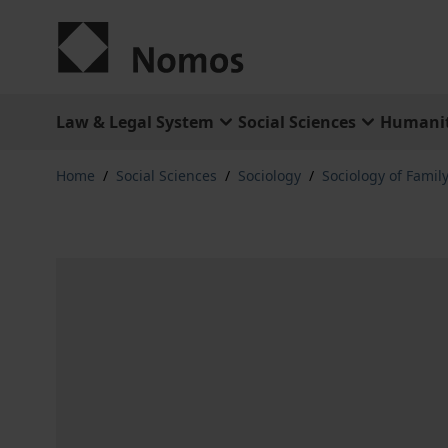
Skip to Content
Law & Legal System
Social Sciences
Humanit
Home
/
Social Sciences
/
Sociology
/
Sociology of Famil