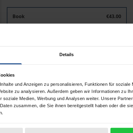
Book
€43.00
ISBN 978-3-7890-2864-9
Not available
Details
Add to Cart
Add to Wish List
Delivery cost notice
Cookies
nhalte und Anzeigen zu personalisieren, Funktionen für soziale
Website zu analysieren. Außerdem geben wir Informationen zu I
r soziale Medien, Werbung und Analysen weiter. Unsere Partner
Bibliographical data
 Daten zusammen, die Sie ihnen bereitgestellt haben oder die s
n.
ischen Wirtschaftssubjekten, die das technische „Zusamm