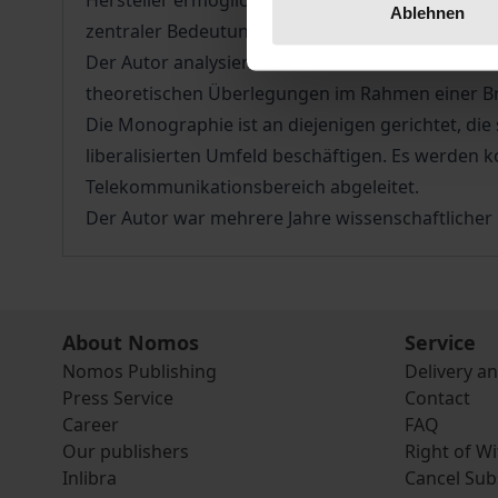
Hersteller ermöglichen. In wichtigen Bereichen
Ablehnen
zentraler Bedeutung.
Der Autor analysiert die ökonomischen Auswirk
theoretischen Überlegungen im Rahmen einer Br
Die Monographie ist an diejenigen gerichtet, die
liberalisierten Umfeld beschäftigen. Es werden 
Telekommunikationsbereich abgeleitet.
Der Autor war mehrere Jahre wissenschaftlicher 
About Nomos
Service
Nomos Publishing
Delivery a
Press Service
Contact
Career
FAQ
Our publishers
Right of W
Inlibra
Cancel Sub