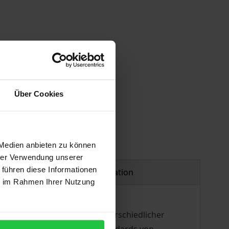
Über Cookies
 Medien anbieten zu können
hrer Verwendung unserer
 führen diese Informationen
Product safety information
ie im Rahmen Ihrer Nutzung
enpassen“ von Produkten unterschiedlicher