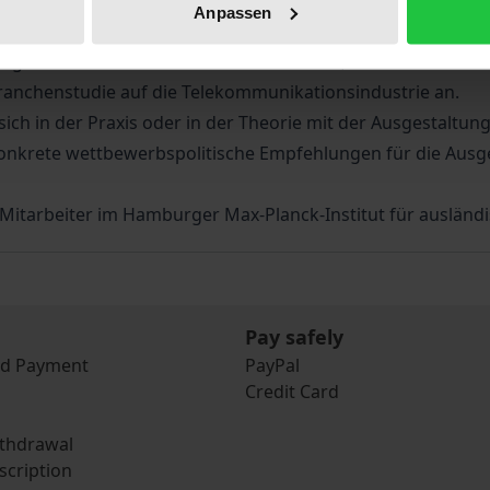
 wie Telekommunikation, Datenverarbeitung oder Unterhaltu
Anpassen
ungen dieser Standards auf Marktstruktur, Marktverhalten
anchenstudie auf die Telekommunikationsindustrie an.
 sich in der Praxis oder in der Theorie mit der Ausgestaltu
konkrete wettbewerbspolitische Empfehlungen für die Ausge
Mitarbeiter im Hamburger Max-Planck-Institut für ausländis
Pay safely
nd Payment
PayPal
Credit Card
ithdrawal
scription