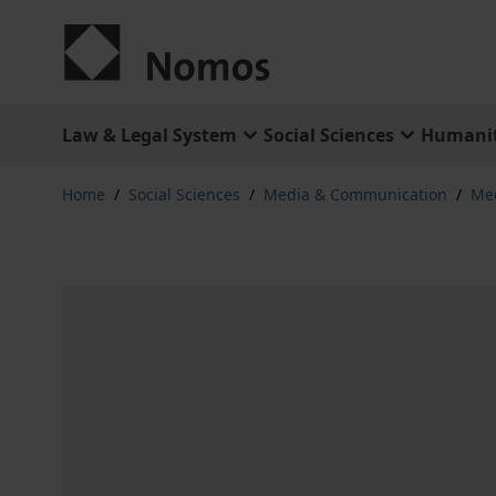
Skip to Content
Law & Legal System
Social Sciences
Humanit
Home
/
Social Sciences
/
Media & Communication
/
Me