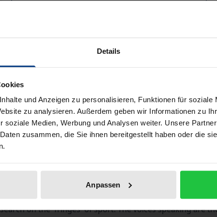
Book
€21.50
ISBN 978-3-88345-575-4
Not available
Details
Add to Cart
Add to Wish List
Cookies
Delivery cost notice
nhalte und Anzeigen zu personalisieren, Funktionen für soziale
Website zu analysieren. Außerdem geben wir Informationen zu I
r soziale Medien, Werbung und Analysen weiter. Unsere Partner
 Daten zusammen, die Sie ihnen bereitgestellt haben oder die s
Bibliographical data
n.
 sport. Physical culture and modern sports are discussed by 2
Anpassen
 point of view of minorities, as issues of power, exclusion 
search on the 'fringes' of sport. The voices speaking are t