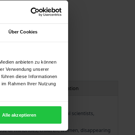
Über Cookies
 Medien anbieten zu können
hrer Verwendung unserer
 führen diese Informationen
ie im Rahmen Ihrer Nutzung
Product safety information
6 scholars - historians, social scientists,
Alle akzeptieren
from power, cultural diversity.
hose of minorities, children, women, disappearing