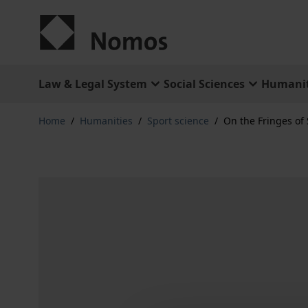
Skip to Content
Law & Legal System
Social Sciences
Humanit
Home
/
Humanities
/
Sport science
/
On the Fringes of 