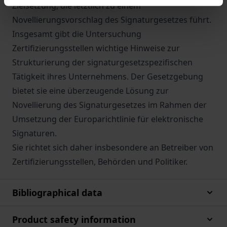
Zielsetzung, die letztlich zu einem
Novellierungsvorschlag des Signaturgesetzes führt.
Insgesamt gibt die Untersuchung
Zertifizierungsstellen wichtige Hinweise zur
Strukturierung der signaturgesetzspezifischen
Tätigkeit ihres Unternehmens. Der Gesetzgebung
bietet sie eine überzeugende Lösung zur
Novellierung des Signaturgesetzes im Rahmen der
Umsetzung der Europarichtlinie für elektronische
Signaturen.
Sie richtet sich daher insbesondere an Betreiber von
Zertifizierungsstellen, Behörden und Politiker.
Bibliographical data
Product safety information