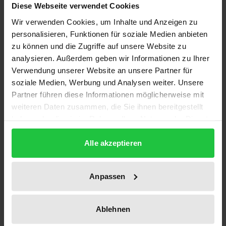
Diese Webseite verwendet Cookies
Die rechtlichen Möglichkeiten der Organisation von
Wir verwenden Cookies, um Inhalte und Anzeigen zu
Zertifizierungsstellen orientieren sich an der
personalisieren, Funktionen für soziale Medien anbieten
zu können und die Zugriffe auf unsere Website zu
Zielkonkurrenz zwischen faktischer Sicherheit der
analysieren. Außerdem geben wir Informationen zu Ihrer
Signaturverfahren einerseits und der Flexibilität in
Verwendung unserer Website an unsere Partner für
der Organisation von Zertifizierungsstellen
soziale Medien, Werbung und Analysen weiter. Unsere
andererseits.
Partner führen diese Informationen möglicherweise mit
Die Arbeit untersucht zum einen, welche Freiräume
weiteren Daten zusammen, die Sie ihnen bereitgestellt
das Signaturgesetz einer Zertifizierungsstelle in der
haben oder die sie im Rahmen Ihrer Nutzung der Dienste
gesammelt haben.
Organisation der Aufgaben bietet, um die
Alle akzeptieren
Praktikabilität des Gesetzes zu sichern. Zum
anderen prüft sie unterschiedliche
Organisationsformen des privaten und des
Anpassen
öffentlichen Rechts und durch sie hervorgerufene
Sicherheitsfragen. Dabei hat sie eine
Ablehnen
rechtsdogmatische und eine rechtspolitische