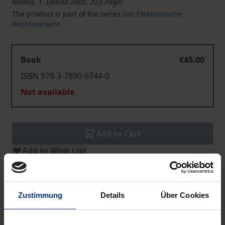
Nomos, 1. Edition 2000, 223 Pages
The product is part of the series
Der Elektronische
Rechtsverkehr
Book
€45.00
ISBN 978-3-7890-6744-0
Not available
Add to Cart
Add to Wish List
Delivery cost notice
Zustimmung
Details
Über Cookies
Description