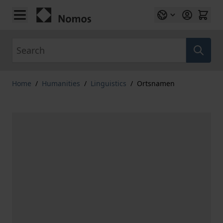
Skip to Content
Search
Home
/
Humanities
/
Linguistics
/
Ortsnamen