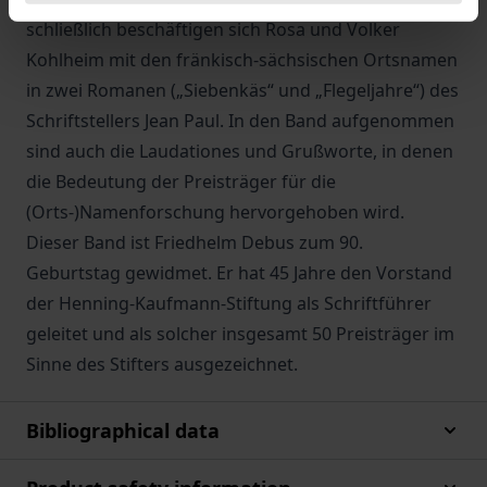
schließlich beschäftigen sich Rosa und Volker
Kohlheim mit den fränkisch-sächsischen Ortsnamen
in zwei Romanen („Siebenkäs“ und „Flegeljahre“) des
Schriftstellers Jean Paul. In den Band aufgenommen
sind auch die Laudationes und Grußworte, in denen
die Bedeutung der Preisträger für die
(Orts-)Namenforschung hervorgehoben wird.
Dieser Band ist Friedhelm Debus zum 90.
Geburtstag gewidmet. Er hat 45 Jahre den Vorstand
der Henning-Kaufmann-Stiftung als Schriftführer
geleitet und als solcher insgesamt 50 Preisträger im
Sinne des Stifters ausgezeichnet.
Bibliographical data