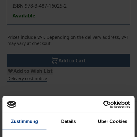
ISBN 978-3-487-16025-2
Available
Prices include VAT. Depending on the delivery address, VAT
may vary at checkout.
Add to Cart
Add to Wish List
Delivery cost notice
Description
Zustimmung
Details
Über Cookies
Der 4. Band dieser Reihe enthält die Vorträge, die
anlässlich der Preisverleihungen der Henning-