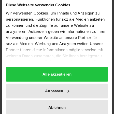
Diese Webseite verwendet Cookies
Kaufmann-Stiftung in den Jahren 2010, 2011, 2015,
Wir verwenden Cookies, um Inhalte und Anzeigen zu
2019 und 2020 gehalten wurden.
personalisieren, Funktionen für soziale Medien anbieten
Die fünf Preisträger behandeln in ihren
zu können und die Zugriffe auf unsere Website zu
Vortragstexten das Thema Ortsnamen unter
analysieren. Außerdem geben wir Informationen zu Ihrer
verschiedenen Aspekten und in unterschiedlichen
Verwendung unserer Website an unsere Partner für
Regionen. Peter Anreiter erarbeitet Kriterien für die
soziale Medien, Werbung und Analysen weiter. Unsere
Identifizierung keltischer Personen-, Völker- und
Partner führen diese Informationen möglicherweise mit
weiteren Daten zusammen, die Sie ihnen bereitgestellt
Ortsnamen; Horst Naumann nimmt die Ortsnamen
haben oder die sie im Rahmen Ihrer Nutzung der Dienste
als Spiegel des slawisch-deutschen
gesammelt haben.
Zusammenlebens in Ostmitteldeutschland in den
Alle akzeptieren
Blick; Dorothea Fastnacht befasst sich anhand von
Beispielen aus dem historischen Ortsnamenbuch
Anpassen
Erlangen mit den Methoden der
Ortsnamenforschung; Kirstin Casemir zeigt auf, wie
die Wahl der Sprache die Personennamen und die
Ablehnen
mit ihnen gebildeten Ortsnamen beeinflusst;