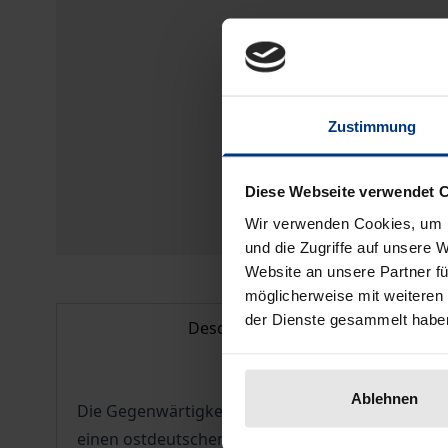
Zustimmung
Diese Webseite verwendet 
Wir verwenden Cookies, um I
und die Zugriffe auf unsere 
Website an unsere Partner fü
möglicherweise mit weiteren
der Dienste gesammelt habe
Description
Ablehnen
Die Gegenwärtigkeit des Vergangenen bestimmt b
einen ostdeutschen. In der kollektiven Erinnerung