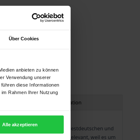
Über Cookies
 Medien anbieten zu können
hrer Verwendung unserer
 führen diese Informationen
ie im Rahmen Ihrer Nutzung
Product safety information
Alle akzeptieren
tschland zwei Stränge, einen westdeutschen und
oße Rolle. Sie sind politisch relevant, weil es um