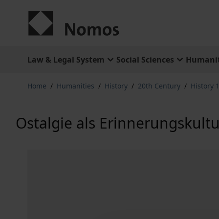
Skip to Content
Law & Legal System
Social Sciences
Humanit
Home
/
Humanities
/
History
/
20th Century
/
History 
Ostalgie als Erinnerungskultu