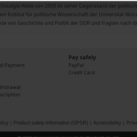
stalgie-Welle von 2003 ist daher Gegenstand der politisch
am Institut für politische Wissenschaft der Universität Wü
kte von Geschichte und Politik der DDR und fragten nach d
Pay safely
nd Payment
PayPal
Credit Card
ithdrawal
scription
licy
|
|
Accessibility
|
Priv
Product safety information (GPSR)