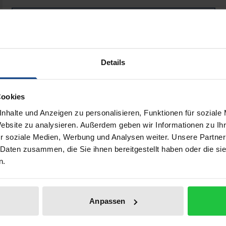
Book
€24.00
ISBN 978-3-8329-0999-4
Not available
Details
Add to Cart
Add to Wish List
Cookies
nhalte und Anzeigen zu personalisieren, Funktionen für soziale
Delivery cost notice
Website zu analysieren. Außerdem geben wir Informationen zu I
r soziale Medien, Werbung und Analysen weiter. Unsere Partner
 Daten zusammen, die Sie ihnen bereitgestellt haben oder die s
n.
Bibliographical data
Anpassen
is heute die deutsche Politik. Erinnerung hat aber in Deu
 der Ostdeutschen spielen Aspekte der Alltagskultur eine gr