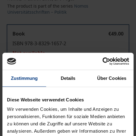
The product is part of the series
Nomos
Universitätsschriften – Politik
Book
€49.00
ISBN 978-3-8329-1657-2
Not available
Add to Cart
Zustimmung
Details
Über Cookies
Add to Wish List
Delivery cost notice
Diese Webseite verwendet Cookies
Wir verwenden Cookies, um Inhalte und Anzeigen zu
personalisieren, Funktionen für soziale Medien anbieten
zu können und die Zugriffe auf unsere Website zu
Description
analysieren. Außerdem geben wir Informationen zu Ihrer